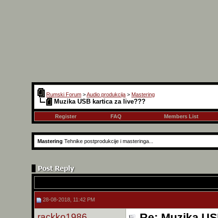
Rumski Forum
>
Audio produkcija
>
Mastering
Muzika USB kartica za live???
Register
FAQ
Members List
Mastering
Tehnike postprodukcije i masteringa...
28-08-2018, 11:42 PM
rackko1986
Re: Muzika USB