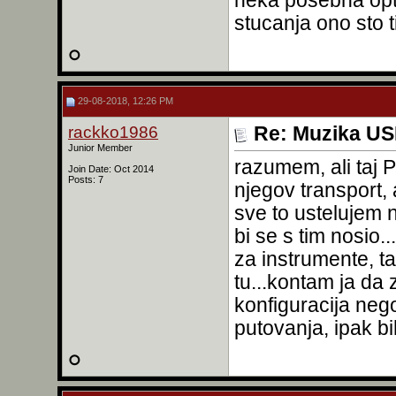
neka posebna opti
stucanja ono sto ti
29-08-2018, 12:26 PM
rackko1986
Re: Muzika USB
Junior Member
razumem, ali taj 
Join Date: Oct 2014
Posts: 7
njegov transport,
sve to ustelujem 
bi se s tim nosio.
za instrumente, t
tu...kontam ja da z
konfiguracija nego
putovanja, ipak b