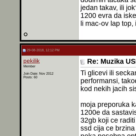
jedan takav, ili 
1200 evra da iske
li mac-ov lap top, 
29-08-2018, 12:12 PM
pekilik
Re: Muzika USB
Member
Ti glicevi ili seck
Join Date: Nov 2012
Posts: 60
performansi, tak
kod nekih jacih sis
moja preporuka ka
1200e da sastavis
32gb koji ce radi
ssd cija ce brzina