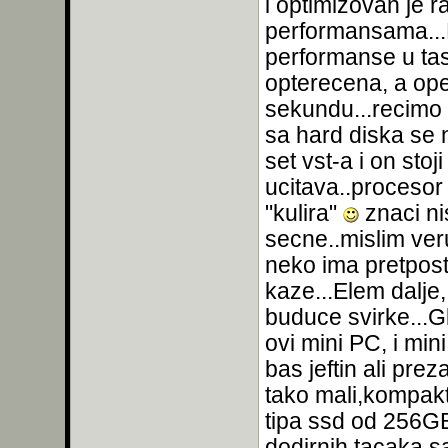
i optimizovan je 
performansama...D
performanse u ta
opterecena, a op
sekundu...recimo
sa hard diska se ni
set vst-a i on stoj
ucitava..procesor 
"kulira"
znaci ni
secne..mislim veru
neko ima pretpos
kaze...Elem dalje
buduce svirke...G
ovi mini PC, i min
bas jeftin ali prez
tako mali,kompakt
tipa ssd od 256GB
dodirnih tacaka sa