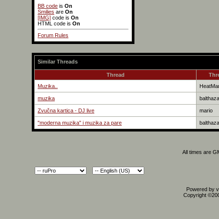
BB code
is
On
Smilies
are
On
[IMG]
code is
On
HTML code is
On
Forum Rules
Similar Threads
Thread
Thr
Muzika..
HeatMa
muzika
balthaz
Zvučna kartica - DJ live
mario
"moderna muzika" i muzika za pare
balthaz
All times are 
Powered by vB
Copyright ©2000