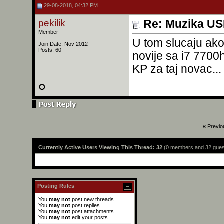
29-08-2018, 04:32 PM
pekilik
Re: Muzika USB
Member
U tom slucaju ako
Join Date: Nov 2012
Posts: 60
novije sa i7 7700
KP za taj novac...
«
Previo
Currently Active Users Viewing This Thread: 32
(0 members and 32 gues
Posting Rules
You
may not
post new threads
You
may not
post replies
You
may not
post attachments
You
may not
edit your posts