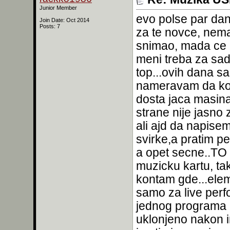
Junior Member
evo polse par dan
Join Date: Oct 2014
Posts: 7
za te novce, nem
snimao, mada ce m
meni treba za sad
top...ovih dana sa
nameravam da koris
dosta jaca masina
strane nije jasno
ali ajd da napise
svirke,a pratim p
a opet secne..TO 
muzicku kartu, ta
kontam gde...elem 
samo za live per
jednog programa k
uklonjeno nakon i