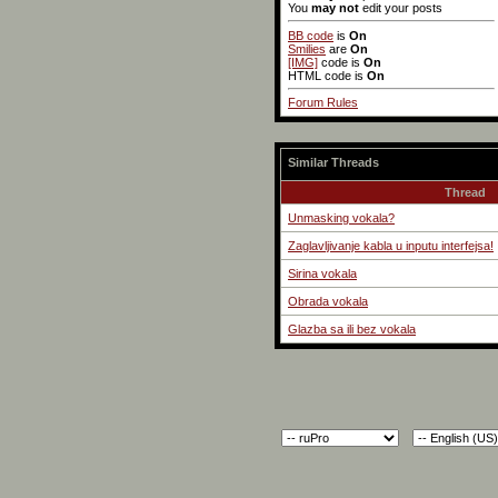
You
may not
edit your posts
BB code
is
On
Smilies
are
On
[IMG]
code is
On
HTML code is
On
Forum Rules
Similar Threads
Thread
Unmasking vokala?
Zaglavljivanje kabla u inputu interfejsa!
Sirina vokala
Obrada vokala
Glazba sa ili bez vokala