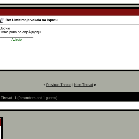
Re: Limitiranje vokala na inputu
Bockie
Hvala puno na objaÅ¡njenju.
__________________
______
Adagio
«
Previous Thread
|
Next Thread
»
s Thread: 1
(0 members and 1 guests)