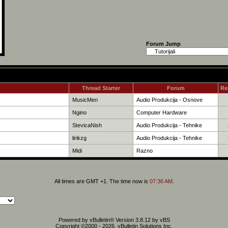
Forum Jump
Thread Starter
Forum
Re
MusicMen
Audio Produkcija - Osnove
Ngino
Computer Hardware
StevicaNish
Audio Produkcija - Tehnike
lirikzg
Audio Produkcija - Tehnike
Midi
Razno
All times are GMT +1. The time now is
07:36 AM
.
Powered by vBulletin® Version 3.8.12 by vBS
Copyright ©2000 - 2026, vBulletin Solutions Inc.