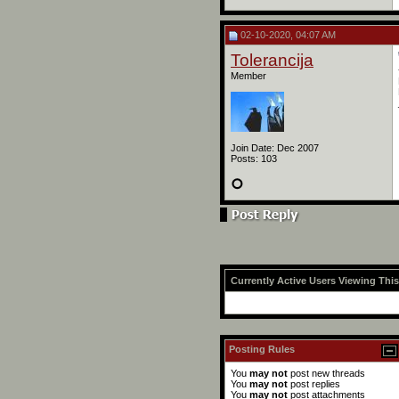
02-10-2020, 04:07 AM
Tolerancija
Member
Join Date: Dec 2007
Posts: 103
Currently Active Users Viewing Thi
Posting Rules
You
may not
post new threads
You
may not
post replies
You
may not
post attachments