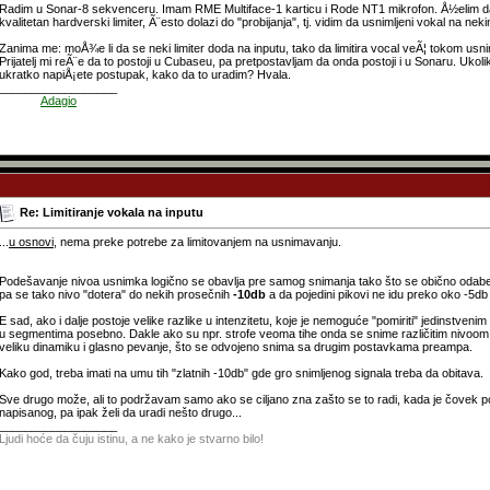
Radim u Sonar-8 sekvenceru. Imam RME Multiface-1 karticu i Rode NT1 mikrofon. Å½elim d
kvalitetan hardverski limiter, Ã¨esto dolazi do "probijanja", tj. vidim da usnimljeni vokal na nek
Zanima me: moÅ¾e li da se neki limiter doda na inputu, tako da limitira vocal veÃ¦ tokom usnim
Prijatelj mi reÃ¨e da to postoji u Cubaseu, pa pretpostavljam da onda postoji i u Sonaru. Ukol
ukratko napiÅ¡ete postupak, kako da to uradim? Hvala.
__________________
______
Adagio
Re: Limitiranje vokala na inputu
...
u osnovi
, nema preke potrebe za limitovanjem na usnimavanju.
Podešavanje nivoa usnimka logično se obavlja pre samog snimanja tako što se obično odab
pa se tako nivo "dotera" do nekih prosečnih
-10db
a da pojedini pikovi ne idu preko oko -5db 
E sad, ako i dalje postoje velike razlike u intenzitetu, koje je nemoguće "pomiriti" jedinstv
u segmentima posebno. Dakle ako su npr. strofe veoma tihe onda se snime različitim nivoom
veliku dinamiku i glasno pevanje, što se odvojeno snima sa drugim postavkama preampa.
Kako god, treba imati na umu tih "zlatnih -10db" gde gro snimljenog signala treba da obitava.
Sve drugo može, ali to podržavam samo ako se ciljano zna zašto se to radi, kada je čovek 
napisanog, pa ipak želi da uradi nešto drugo...
__________________
Ljudi hoće da čuju istinu, a ne kako je stvarno bilo!