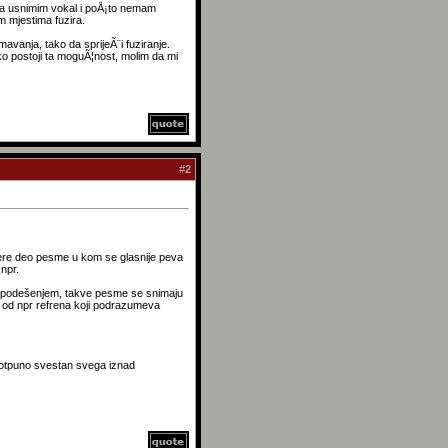
a usnimim vokal i poÅ¡to nemam
im mjestima fuzira.
avanja, tako da sprijeÃ¨i fuziranje.
iko postoji ta moguÃ¦nost, molim da mi
#
2
ere deo pesme u kom se glasnije peva
npr.
enim podešenjem, takve pesme se snimaju
 od npr refrena koji podrazumeva
potpuno svestan svega iznad