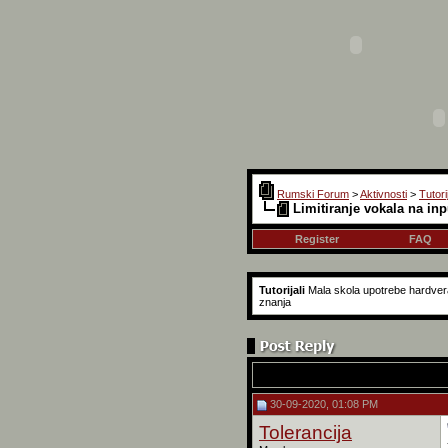
Rumski Forum
>
Aktivnosti
>
Tutorij
Limitiranje vokala na in
Register
FAQ
Tutorijali
Mala skola upotrebe hardvera 
znanja
30-09-2020, 01:08 PM
Tolerancija