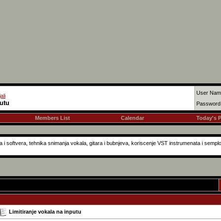
User Nam
ali
putu
Password
Members List
Calendar
Today's 
i softvera, tehnika snimanja vokala, gitara i bubnjeva, koriscenje VST instrumenata i semplov
Limitiranje vokala na inputu