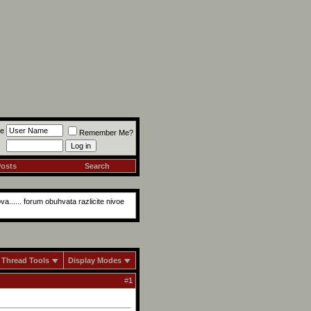
e
Remember Me?
Posts
Search
a...... forum obuhvata razlicite nivoe
Thread Tools
Display Modes
#
1