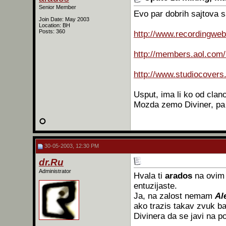
Senior Member
Evo par dobrih sajtova 
Join Date: May 2003
Location: BH
Posts: 360
http://www.recordingweb
http://members.aol.com
http://www.studiocovers
Usput, ima li ko od cla
Mozda zemo Diviner, pa
30-05-2003, 12:30 PM
dr.Ru
Administrator
Hvala ti
arados
na ovim 
entuzijaste.
Ja, na zalost nemam
Al
ako trazis takav zvuk ba
Divinera da se javi na p