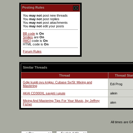
Posting Rules
You
may not
post new threads
You
may not
post replies
You
may not
post attachments
You
may not
edit your posts
BB code
is
On
Smilies
are
On
[IMG]
code is
On
HTML code is
On
Forum Rules
Similar Threads
Thread
Thread Star
Gdje kupiti ovu knjigu: Cubase Sx/Sl: Mixing and
Edi Prog
Mastering
AKAI CD300XL savjeti i upute
ailein
Mixing And Mastering Tips For Your Music, by Jeffrey
alen
Fisher
All times are 