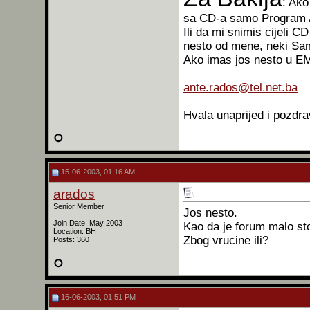
: Ako
sa CD-a samo Program A
Ili da mi snimis cijeli C
nesto od mene, neki Sam
Ako imas jos nesto u EM
ante.rados@tel.net.ba
Hvala unaprijed i pozd
15-06-2003, 01:16 AM
arados
Senior Member
Jos nesto.
Join Date: May 2003
Kao da je forum malo st
Location: BH
Zbog vrucine ili?
Posts: 360
16-06-2003, 01:51 PM