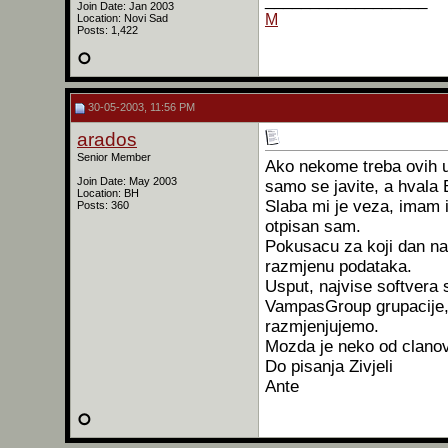
__________________
Join Date: Jan 2003
M
Location: Novi Sad
Posts: 1,422
30-05-2003, 11:56 PM
arados
Senior Member
Ako nekome treba ovih 
Join Date: May 2003
samo se javite, a hvala 
Location: BH
Slaba mi je veza, imam 
Posts: 360
otpisan sam.
Pokusacu za koji dan nab
razmjenu podataka.
Usput, najvise softvera
VampasGroup grupacije
razmjenjujemo.
Mozda je neko od clano
Do pisanja Zivjeli
Ante