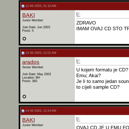
12-06-2003, 01:10 AM
BAKI
Junior Member
ZDRAVO
Join Date: Jun 2003
IMAM OVAJ CD STO TR
Posts: 5
14-06-2003, 12:01 AM
arados
Senior Member
U kojem formatu je CD?
Join Date: May 2003
Emu; Akai?
Location: BH
Je li to samo jedan soun
Posts: 360
to cijeli sample CD?
14-06-2003, 12:24 AM
BAKI
Junior Member
OVAJ CD JE U EMU FO