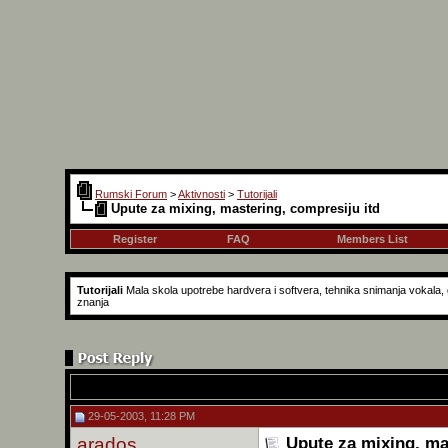
Rumski Forum
>
Aktivnosti
>
Tutorijali
Upute za mixing, mastering, compresiju itd
Register
FAQ
Members List
Tutorijali
Mala skola upotrebe hardvera i softvera, tehnika snimanja vokala, g
znanja
29-05-2003, 11:28 PM
arados
Upute za mixing, ma