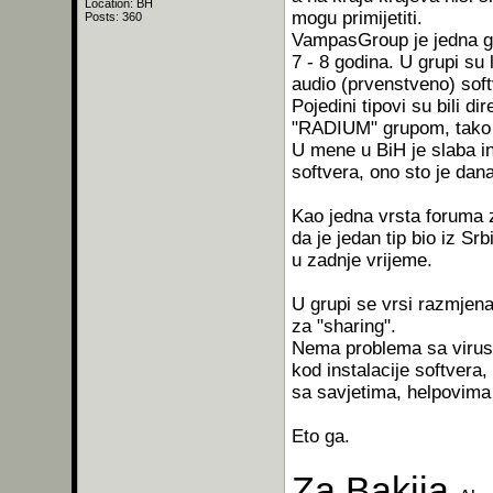
Location: BH
mogu primijetiti.
Posts: 360
VampasGroup je jedna gr
7 - 8 godina. U grupi su
audio (prvenstveno) sof
Pojedini tipovi su bili d
"RADIUM" grupom, tako da
U mene u BiH je slaba in
softvera, ono sto je dan
Kao jedna vrsta foruma z
da je jedan tip bio iz Sr
u zadnje vrijeme.
U grupi se vrsi razmjen
za "sharing".
Nema problema sa virusn
kod instalacije softvera, 
sa savjetima, helpovima i
Eto ga.
Za Bakija