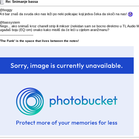
Re: Snimanje bassa
@boggy
A ti bar znaš da svuda oko nas leži po neki policajac koji jedva čeka da skoči na nas!
@bassystem
Nego... ako snimaš kroz chanell strip ili mikser (nekidan sam se bocno direktno u TL Audio M4) 
ugađaš boju (EQ-om) onako kako misliš da će leći u cijelom aranžmanu?
__________________
'
'The Funk' is the space that lives between the notes!