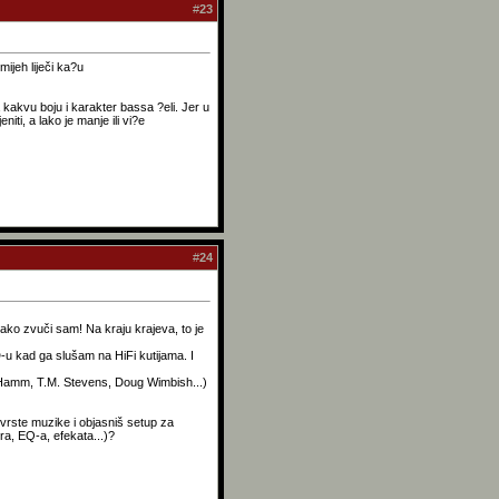
#
23
mijeh liječi ka?u
kakvu boju i karakter bassa ?eli. Jer u
iti, a lako je manje ili vi?e
#
24
ako zvuči sam! Na kraju krajeva, to je
u kad ga slušam na HiFi kutijama. I
e Hamm, T.M. Stevens, Doug Wimbish...)
 vrste muzike i objasniš setup za
ra, EQ-a, efekata...)?