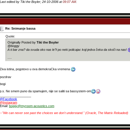
Last edited by Tiki the Boyler; 24-10-2006 at
09:07 AM
.
Re: Snimanje bassa
Quote:
Originally Posted by
Tiki the Boyler
@boggy
A ti bar zna? da svuda oko nas le?i po neki policajac koji jedva čeka da skoči na nas!
.....
Ziva istina, pogotovo u ova demokraCka vremena
pozdrav
bogi
p.s. Ne smem puno da spamujem, nije se saliti sa bassystem-om
__________________
@Facebook
@Instagram
Email:
boggy@myroom-acoustics.com
--"We can never see past the choices we don't understand." (Oracle, The Matrix Reloaded)