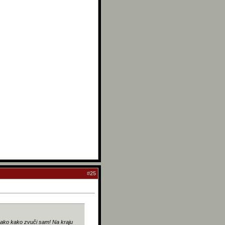
#
25
onako kako zvuči sam! Na kraju