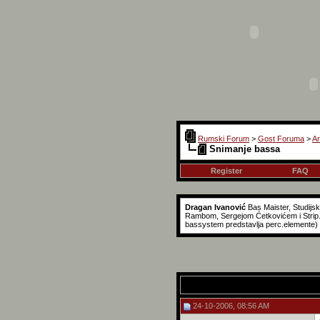
Rumski Forum
>
Gost Foruma
>
Ar
Snimanje bassa
Register
FAQ
Dragan Ivanović
Bas Maister, Studijs
Rambom, Sergejom Ćetkovićem i Strip..
bassystem predstavlja perc.elemente)
24-10-2006, 08:56 AM