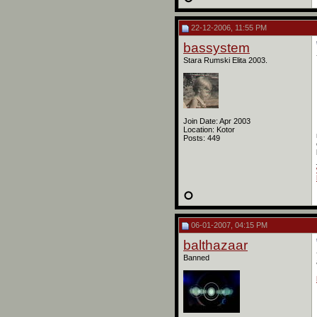
22-12-2006, 11:55 PM
bassystem
Stara Rumski Elita 2003.
Join Date: Apr 2003
Location: Kotor
Posts: 449
06-01-2007, 04:15 PM
balthazaar
Banned