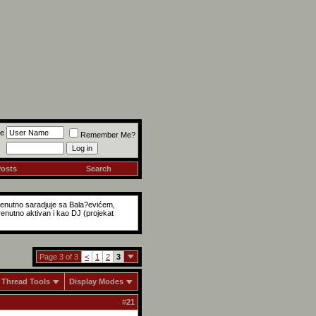
e
Remember Me?
Posts
Search
renutno saradjuje sa Bala?evićem,
nutno aktivan i kao DJ (projekat
Page 3 of 3
<
1
2
3
Thread Tools
Display Modes
#
21