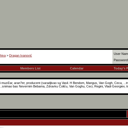
User Nam
hiva
>
Dragan Ivanović
Password
Members List
Calendar
Today's 
ki muzičar, aran?er, producent (saradjivao sa Vasil. H Bendom, Mangus, Van Gogh, Ceca, ...t
.snimao bas Nevernim Bebama, Zdravku Čoliću, Van Goghu, Ceci, Regini, Vladi Georgiev, tre