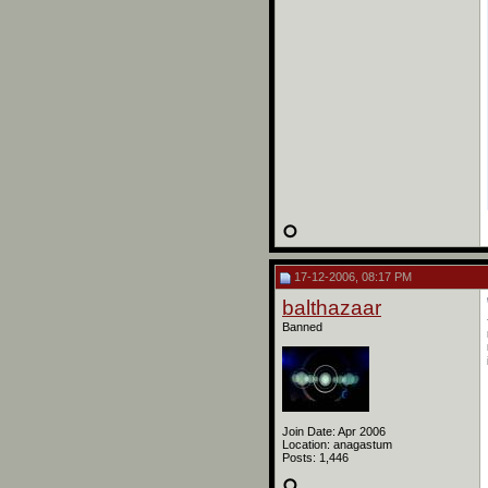
17-12-2006, 08:17 PM
balthazaar
Banned
Join Date: Apr 2006
Location: anagastum
Posts: 1,446