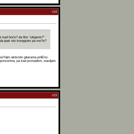
#
28
ije kad hoće? da fino "ulegene?"
 da ipak nisi kompjuter pa mo?e?
a?njim aktivnim gitarama prilično
mpresorima, pa kad pronađem, stavljam
#
29