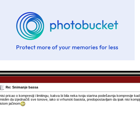
Re: Snimanje bassa
nisi pricao o kompresiji i limitingu, kakva bi bila neka tvoja startna podešavnja kompresije k
mislim da izjednačiš sve tonove, iako si vrhunski basista, predopostavljam da ipak nisi kompj
istom jačinom