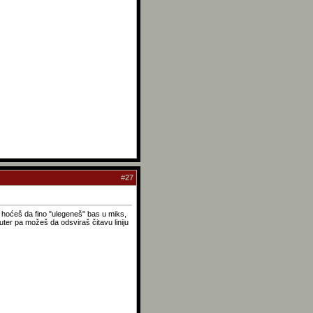
#
27
ad hoćeš da fino "ulegeneš" bas u miks,
uter pa možeš da odsviraš čitavu liniju