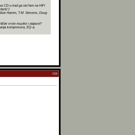
 na CD-u kad ga slu?am na HiFi
zlazio")
o, Stue Hamm, T.M. Stevens, Doug
ičite vrste muzike i objasni?
avanja kompresora, EQ-a,
#
26