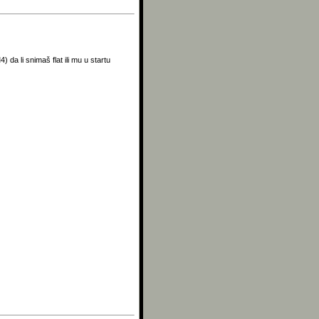
da li snimaš flat ili mu u startu