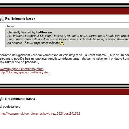
Re: Snimanje bassa
Quote:
Originally Posted by
balthazaar
nisi pricao o kompresiji i limitingu, kakva bi bila neka tvoja startna pode?avnja kompres
bas u miks, mislim da izjednači? sve tonove, iako si vrhunski basista, predopostavljam
da odsvira? čitavu liniju istom jačinom
naravno da uglavnom koristim kompresor, ali vrlo umjereno...ja volim dinamiku, a to se sa dan
elegantno posti?e bez mnogo intervencija...međutim, znam da sam u nekoj temi pričao o ko
link (ako ti prvi ne pronađe?)
__________________
www.myspace.com/bassystem
http://blog.myspace.com/bassystem
Re: Snimanje bassa
aj pogledaj ovo
http://www.rumski.com/forum/showthre...532#post141532