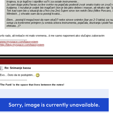
krajeva, to je logično i otprilike va?i i za ostale instrumente...
Ja sam dugo poku?avao za live svirke na pojačalu podesiti zvuk onako kako on zvuči
kutijama. I rezultat je uvijek bio tragičan! (ton je bio jako debeo i masan, ali nikako nije "i
Tek kad sam bio u situaciji da u?ivo (na 2m) čujem sirov ton nekih čika (Mike Porcar
Wimbish...) shvatio sam da tu postoji kvaka...
Elem... postoji li mogućnost da nam okači? neke sirove snimke (bar po 2-3 takta) za razl
setup za konkretne primjere (u smislu izbora instrumenta, pojačala, doziranja i pode?
efekata...)?
vrlo rado, ali trebaće mi malo vremena...ti me samo napomeni ako slučajno zaboravim
__________________
www.myspace.com/bassystem
http://blog.myspace.com/bassystem
Re: Snimanje bassa
Evo... čisto da te podsjetim...
__________________
'
'The Funk' is the space that lives between the notes!