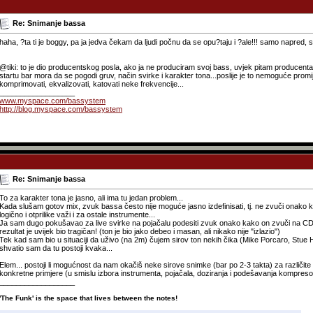
Re: Snimanje bassa
haha, ?ta ti je boggy, pa ja jedva čekam da ljudi počnu da se opu?taju i ?ale!!! samo napred, s
@tiki: to je dio producentskog posla, ako ja ne produciram svoj bass, uvjek pitam producenta 
startu bar mora da se pogodi gruv, način svirke i karakter tona...poslije je to nemoguće promijen
komprimovati, ekvalizovati, katovati neke frekvencije...
__________________
www.myspace.com/bassystem
http://blog.myspace.com/bassystem
Re: Snimanje bassa
To za karakter tona je jasno, ali ima tu jedan problem...
Kada slušam gotov mix, zvuk bassa često nije moguće jasno izdefinisati, tj. ne zvuči onako k
logično i otprilike važi i za ostale instrumente...
Ja sam dugo pokušavao za live svirke na pojačalu podesiti zvuk onako kako on zvuči na CD-
rezultat je uvijek bio tragičan! (ton je bio jako debeo i masan, ali nikako nije "izlazio")
Tek kad sam bio u situaciji da uživo (na 2m) čujem sirov ton nekih čika (Mike Porcaro, Stu
shvatio sam da tu postoji kvaka...
Elem... postoji li mogućnost da nam okačiš neke sirove snimke (bar po 2-3 takta) za različite
konkretne primjere (u smislu izbora instrumenta, pojačala, doziranja i podešavanja kompreso
__________________
'
'The Funk' is the space that lives between the notes!