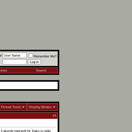
e
Remember Me?
Posts
Search
Thread Tools
Display Modes
#
1
3 akorda napraviti hit. Kako si radio