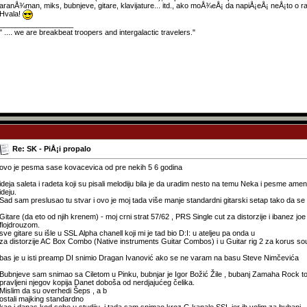
aranÅ¾man, miks, bubnjeve, gitare, klavijature... itd., ako moÅ¾eÅ¡ da napiÅ¡eÅ¡ neÅ¡to o ra
Hvala!
__________________
" .... we are breakbeat troopers and intergalactic travelers."
Re: SK - PiÅ¡i propalo
ovo je pesma sase kovacevica od pre nekih 5 6 godina
ideja saleta i radeta koji su pisali melodiju bila je da uradim nesto na temu Neka i pesme amen
ideju.
Sad sam preslusao tu stvar i ovo je moj tada više manje standardni gitarski setap tako da se 
Gitare (da eto od njih krenem) - moj crni strat 57/62 , PRS Single cut za distorzije i ibanez jo
flojdrouzom.
sve gitare su išle u SSL Alpha chanell koji mi je tad bio D:I: u ateljeu pa onda u
za distorzije AC Box Combo (Native instruments Guitar Combos) i u Guitar rig 2 za korus soun
bas je u isti preamp DI snimio Dragan Ivanović ako se ne varam na basu Steve Nimčevića
Bubnjeve sam snimao sa Ciletom u Pinku, bubnjar je Igor Božić Žile , bubanj Zamaha Rock t
pravljeni njegov kopija Danet doboša od nerdjajućeg čelika.
Mislim da su overhedi Šeps , a b
ostali majking standardno
kao i danas kod sebe u studiju, i tada sam snimao kroz G kanale SSL jer ih volim za bubanj