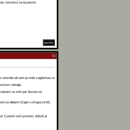
du i iskustvu na toj pesmi.
#
2
o stavolta ali sam ja malo zagitarisao tu
sećam i detalja.
e satriani za ovih par fazona sa
d sa dilejem (čujan u drugoj strofi).
our Custom veći promeri, doboš je