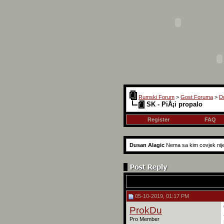
Rumski Forum
>
Gost Foruma
>
D
SK - PiÅ¡i propalo
Register
FAQ
Dusan Alagic
Nema sa kim covjek nije s
05-10-2019, 01:17 PM
ProkDu
Pro Member