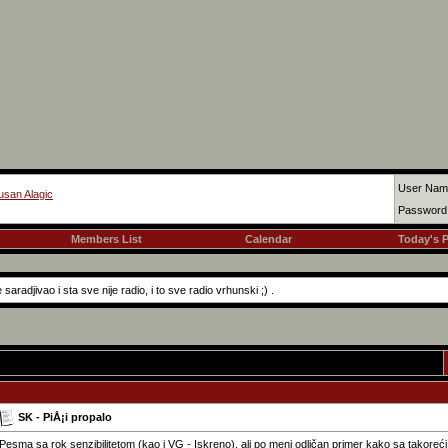
User Nam
usan Alagic
Password
Members List
Calendar
Today's 
aradjivao i sta sve nije radio, i to sve radio vrhunski ;) .
SK - PiÅ¡i propalo
Pesma sa rok senzibilitetom (kao i VG - Iskreno), ali po meni odličan primer kako sa takoreći 