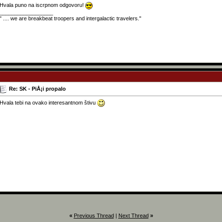
Hvala puno na iscrpnom odgovoru!
__________________
" .... we are breakbeat troopers and intergalactic travelers."
Re: SK - PiÅ¡i propalo
Hvala tebi na ovako interesantnom štivu
«
Previous Thread
|
Next Thread
»