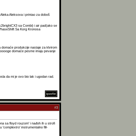
Aleka Aleksova i printao za doboš
rk2brightCX3 sa Combi) i air pad(ako se
iaPhaseShift Sa Korg Kronosa
ma domaće produkcije nastaje za klvirom
a mnooooge domaće pesme imaju pevanje
a da mi je ovo bio lak i ugodan rad.
#
3
 sa floyd rouzom' i nađoh ih u strofi
complextro' instrumentalno fill-