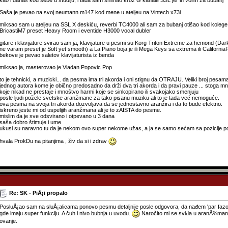
Saša je pevao na svoj neumann m147 kod mene u ateljeu na Vintech x73i
miksao sam u ateljeu na SSL X deskiću, reverbi TC4000 ali sam za bubanj otišao kod kolege 
BricastiM7 preset Heavy Room i eventide H3000 vocal dubler
gitare i klavijature svirao sam ja, klavijature u pesmi su Korg Triton Extreme za hemond (Da
ne varam preset je Soft yet smooth) a La Piano boja je ili Mega Keys sa extrema ili Californ
bekove je pevao saletov klavijaturista iz benda
miksao ja, masterovao je Vladan Popovic Pop
to je tehnicki, a muzicki... da pesma ima tri akorda i oni stignu da OTRAJU. Veliki broj pesa
jednog autora kome je obično predosadno da drži dva tri akorda i da pravi pauze ... stog
koje nikad ne prestaje i mnoštvo harmi koje se sinkopirano ili svakojako smenjuju
posle ljudi požele svetske aranžmane za tako pisanu muziku ali to je tada već nemoguće.
ova pesma na svoja tri akorda dozvoljava da se jednostavno aranžira i da to bude efektno.
iskreno jeste mi od uspelijih aranžmana ali je to zAISTA do pesme.
mislim da je sve odsvirano i otpevano u 3 dana
saša dobro štimuje i ume
ukusi su naravno tu da je nekom ovo super nekome užas, a ja se samo sećam sa pozicije posl
hvala ProkDu na pitanjima , živ da si i zdrav
Re: SK - PiÅ¡i propalo
PosluÅ¡ao sam na sluÅ¡alicama ponovo pesmu detaljnije posle odgovora, da nađem 'par fazona
gde imaju super funkciju. A čuh i nivo bubnja u uvodu.
Naročito mi se sviđa u aranÅ¾manu '
ovanje.