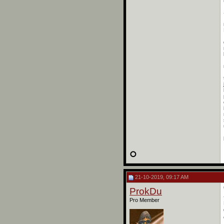
21-10-2019, 09:17 AM
ProkDu
Pro Member