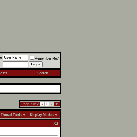
e
Remember Me?
Posts
Search
Page 2 of 2
<
1
2
Thread Tools
Display Modes
#
11