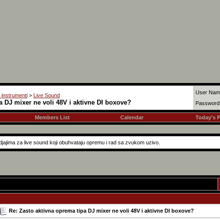
User Nam
i instrumenti
>
Live Sound
a DJ mixer ne voli 48V i aktivne DI boxove?
Password
Members List
Calendar
Today's 
jajima za live sound koji obuhvataju opremu i rad sa zvukom uzivo.
Re: Zasto aktivna oprema tipa DJ mixer ne voli 48V i aktivne DI boxove?