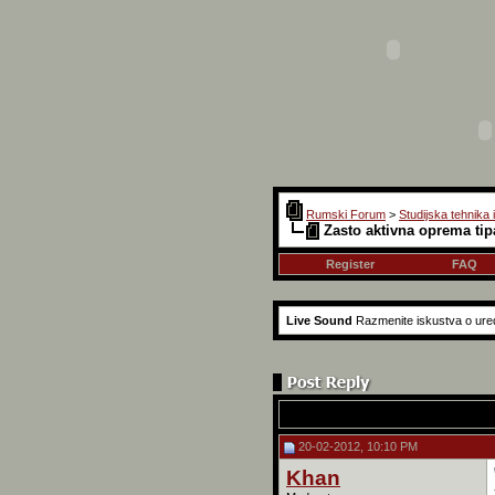
Rumski Forum
>
Studijska tehnika 
Zasto aktivna oprema tip
Register
FAQ
Live Sound
Razmenite iskustva o ured
20-02-2012, 10:10 PM
Khan