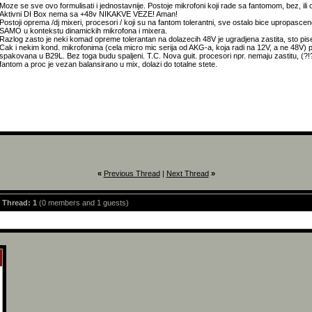
Moze se sve ovo formulisati i jednostavnije. Postoje mikrofoni koji rade sa fantomom, bez, ili
Aktivni DI Box nema sa +48v NIKAKVE VEZE! Aman!
Postoji oprema /dj mixeri, procesori / koji su na fantom tolerantni, sve ostalo bice upropascen
SAMO u kontekstu dinamickih mikrofona i mixera.
Razlog zasto je neki komad opreme tolerantan na dolazecih 48V je ugradjena zastita, sto pise u
Cak i nekim kond. mikrofonima (cela micro mic serija od AKG-a, koja radi na 12V, a ne 48V) p
spakovana u B29L. Bez toga budu spaljeni. T.C. Nova guit. procesori npr. nemaju zastitu, (?!?
fantom a proc je vezan balansirano u mix, dolazi do totalne stete.
«
Previous Thread
|
Next Thread
»
s Thread: 1
(0 members and 1 guests)