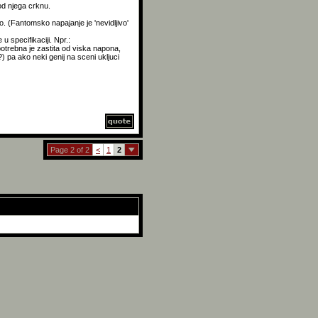
 od njega crknu.
o. (Fantomsko napajanje je 'nevidljivo'
 specifikaciji. Npr.:
otrebna je zastita od viska napona,
) pa ako neki genij na sceni ukljuci
Page 2 of 2
<
1
2