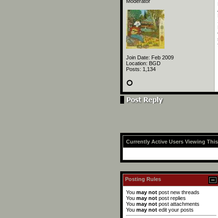
Moderator
Join Date: Feb 2009
Location: BGD
Posts: 1,134
Currently Active Users Viewing Thi
Posting Rules
You
may not
post new threads
You
may not
post replies
You
may not
post attachments
You
may not
edit your posts