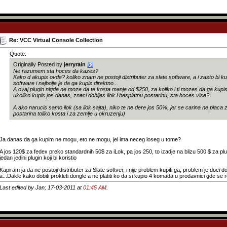
Re: VCC Virtual Console Collection
Quote:
Originally Posted by
jerryrain
Ne razumem sta hoces da kazes?
Kako d akupis ovde? koliko znam ne postoji distributer za slate software, a i zasto bi k
software i najbolje je da ga kupis direktno...
A ovaj plugin nigde ne moze da te kosta manje od $250, za koliko i ti mozes da ga kupis,
ukoliko kupis jos danas, znaci dobijes ilok i besplatnu postarinu, sta hoces vise?
A ako narucis samo ilok (sa ilok sajta), niko te ne dere jos 50%, jer se carina ne placa z
postarina toliko kosta i za zemlje u okruzenju)
Ja danas da ga kupim ne mogu, eto ne mogu, jel ima neceg loseg u tome?
A jos 120$ za fedex preko standardnih 50$ za iLok, pa jos 250, to izadje na blizu 500 $ za plug
jedan jedini plugin koji bi koristio
Kapiram ja da ne postoji distributer za Slate softver, i nije problem kupiti ga, problem je doci
a...Dakle kako dobiti prokleti dongle a ne platiti ko da si kupio 4 komada u prodavnici gde se 
Last edited by Jan; 17-03-2011 at
01:45 AM
.