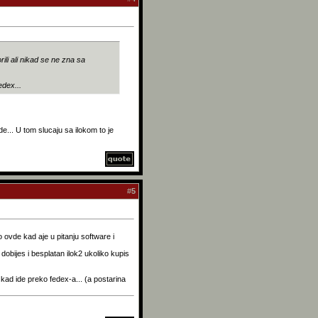
rili ali nikad se ne zna sa
edex...
de... U tom slucaju sa ilokom to je
#
5
 ovde kad aje u pitanju software i
dobijes i besplatan ilok2 ukoliko kupis
 kad ide preko fedex-a... (a postarina