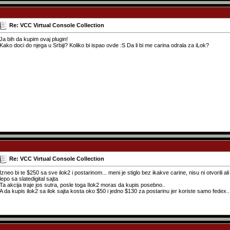
Re: VCC Virtual Console Collection
Ja bih da kupim ovaj plugin!
Kako doci do njega u Srbiji? Koliko bi ispao ovde :S Da li bi me carina odrala za iLok?
Re: VCC Virtual Console Collection
Izneo bi te $250 sa sve ilok2 i postarinom... meni je stiglo bez ikakve carine, nisu ni otvorili 
lepo sa slatedigital sajta
Ta akcija traje jos sutra, posle toga Ilok2 moras da kupis posebno..
A da kupis ilok2 sa ilok sajta kosta oko $50 i jedno $130 za postarinu jer koriste samo fedex..