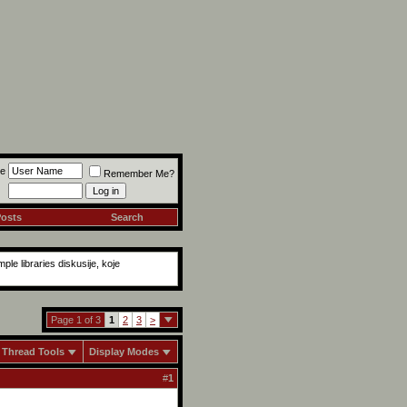
e
Remember Me?
Posts
Search
ple libraries diskusije, koje
Page 1 of 3
1
2
3
>
Thread Tools
Display Modes
#
1