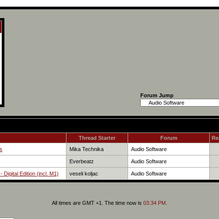
Forum Jump
Thread Starter
Forum
Re
s
Mika Technika
Audio Software
Everbeatz
Audio Software
Digital Edition (incl. M1)
veseli koljac
Audio Software
All times are GMT +1. The time now is
03:34 PM
.