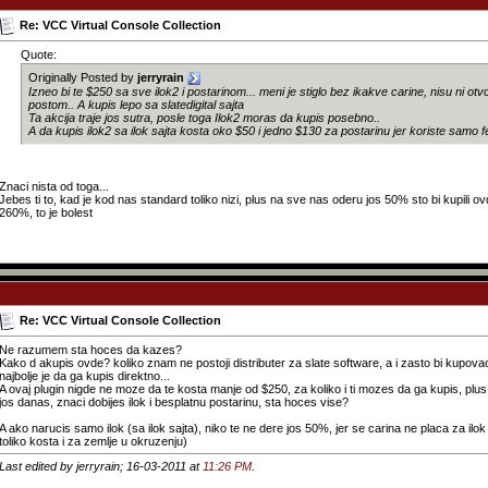
Re: VCC Virtual Console Collection
Quote:
Originally Posted by
jerryrain
Izneo bi te $250 sa sve ilok2 i postarinom... meni je stiglo bez ikakve carine, nisu ni otvo
postom.. A kupis lepo sa slatedigital sajta
Ta akcija traje jos sutra, posle toga Ilok2 moras da kupis posebno..
A da kupis ilok2 sa ilok sajta kosta oko $50 i jedno $130 za postarinu jer koriste samo f
Znaci nista od toga...
Jebes ti to, kad je kod nas standard toliko nizi, plus na sve nas oderu jos 50% sto bi kupili ov
260%, to je bolest
Re: VCC Virtual Console Collection
Ne razumem sta hoces da kazes?
Kako d akupis ovde? koliko znam ne postoji distributer za slate software, a i zasto bi kupovao
najbolje je da ga kupis direktno...
A ovaj plugin nigde ne moze da te kosta manje od $250, za koliko i ti mozes da ga kupis, plus 
jos danas, znaci dobijes ilok i besplatnu postarinu, sta hoces vise?
A ako narucis samo ilok (sa ilok sajta), niko te ne dere jos 50%, jer se carina ne placa za ilok
toliko kosta i za zemlje u okruzenju)
Last edited by jerryrain; 16-03-2011 at
11:26 PM
.