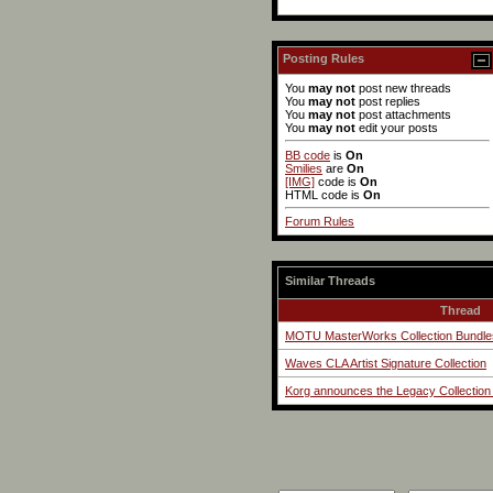
Posting Rules
You
may not
post new threads
You
may not
post replies
You
may not
post attachments
You
may not
edit your posts
BB code
is
On
Smilies
are
On
[IMG]
code is
On
HTML code is
On
Forum Rules
Similar Threads
Thread
MOTU MasterWorks Collection Bundle
Waves CLA Artist Signature Collection
Korg announces the Legacy Collection - 