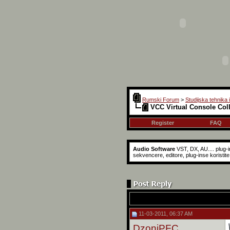
Rumski Forum
>
Studijska tehnika 
VCC Virtual Console Col
Register
FAQ
Audio Software
VST, DX, AU.... plug-i
sekvencere, editore, plug-inse koristite
11-03-2011, 06:37 AM
DzoniPFC