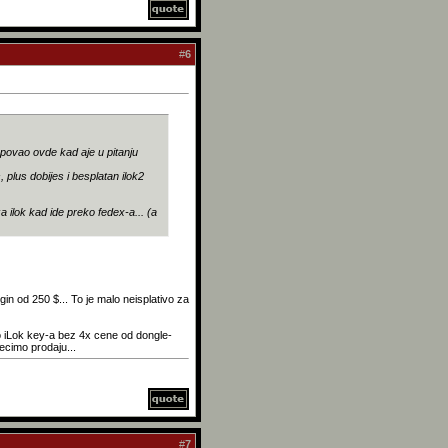
#
6
upovao ovde kad aje u pitanju
 plus dobijes i besplatan ilok2
a ilok kad ide preko fedex-a... (a
in od 250 $... To je malo neisplativo za
 do iLok key-a bez 4x cene od dongle-
recimo prodaju...
#
7