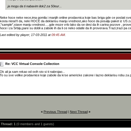
ja mogu da ti nabavim ilok2 za 50eur...
Neke hoce neke nece,ima gomila i manjih online prodavnica koje bas briga gde ce poslati sve
kosta nista!!I da, neki HOCE da deklarisu manju vrednost,ako hoce da posalju paket iz US za
,"sample",stave manju vrednost.....gde moze vrlo lako da se desi da ih carina pozove , pro
hoce i za Srbiju,pare su dobli a zabole ih da li ce neko odatle da ih proverava.Trazi,trazi pa
Last edited by player; 17-03-2011 at
09:45 AM
.
Re: VCC Virtual Console Collection
Ok ali ja sam rekao od ovih sto si ti nabrojao...
To su sve velike prodavnice koje zabole da krse americke zakone i lazno deklarisu robu za pis
«
Previous Thread
|
Next Thread
»
s Thread: 1
(0 members and 1 guests)