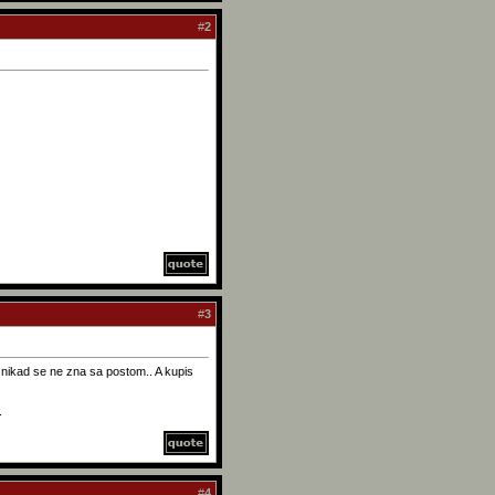
#
2
#
3
ali nikad se ne zna sa postom.. A kupis
.
#
4