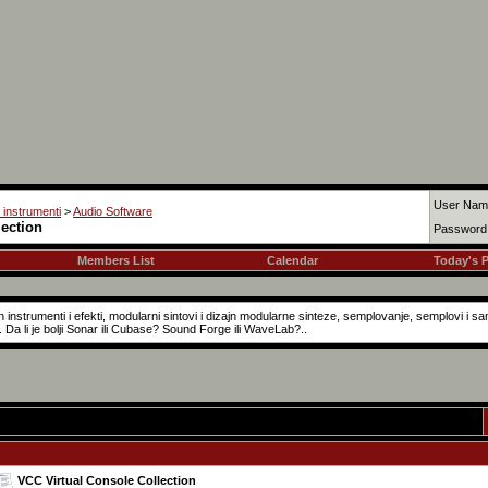
User Nam
i instrumenti
>
Audio Software
lection
Password
Members List
Calendar
Today's 
n instrumenti i efekti, modularni sintovi i dizajn modularne sinteze, semplovanje, semplovi i sam
. Da li je bolji Sonar ili Cubase? Sound Forge ili WaveLab?..
VCC Virtual Console Collection