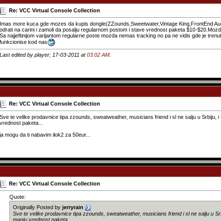
Re: VCC Virtual Console Collection
Imas more kuca gde mozes da kupis dongle(ZZounds,Sweetwater,Vintage King,FrontEnd Audio,
odrati na carini i zamoli da posalju regularnom postom i stave vrednost paketa $10-$20.Mozda p
Sa najjeftinijom varijantom regularne poste mozda nemas tracking no pa ne vidis gde je trenutn
funkcionise kod nas
Last edited by player; 17-03-2011 at
03:02 AM
.
Re: VCC Virtual Console Collection
Sve te velike prodavnice tipa zzounds, sweatweather, musicians friend i sl ne salju u Srbiju, i
vrednost paketa...
ja mogu da ti nabavim ilok2 za 50eur...
Re: VCC Virtual Console Collection
Quote:
Originally Posted by
jerryrain
Sve te velike prodavnice tipa zzounds, sweatweather, musicians friend i sl ne salju u Srb
manju vrednost paketa...