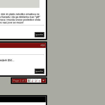
 dok im platis.nekoliko emailova ne
 Kanadu i da ga deklarisu kao "gift"
verava i mozda snose posledice onda
 ces naci,sve se moze!
#
10
ljivih $50...
Page 1 of 3
1
2
3
>