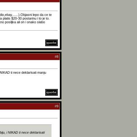
ebay.......).Objasni lepo da ce te
latis $20-30 postarinu i to je to.
o posiljka ali on i onako slabo
#
8
 NIKAD ti nece deklarisati manju
#
9
iju, i NIKAD ti nece deklarisati