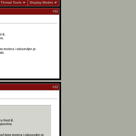
Thread Tools
Display Modes
#
11
ili..
ma.
a testera i odusevljen je.
alo.
#
12
food ili..
ampovima.
od beta testera i odusevljen je.