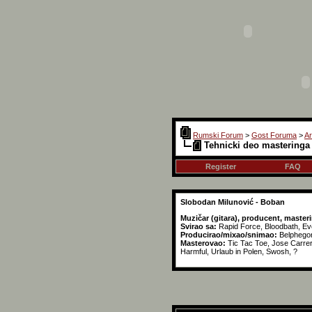
Rumski Forum
>
Gost Foruma
>
Ar
Tehnicki deo masteringa 
Register
FAQ
Slobodan Milunović - Boban
Muzičar (gitara), producent, master
Svirao sa:
Rapid Force, Bloodbath, Eve
Producirao/mixao/snimao:
Belphegor
Masterovao:
Tic Tac Toe, Jose Carrer
Harmful, Urlaub in Polen, Swosh, ?