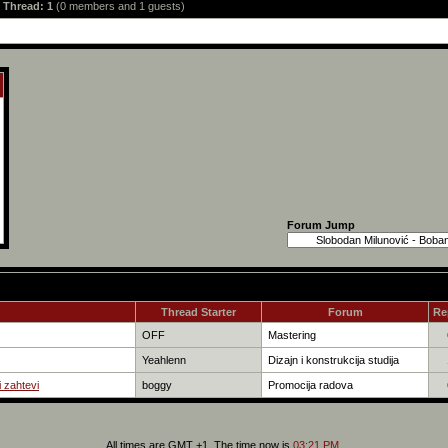
s Thread: 1
(0 members and 1 guests)
Forum Jump
Thread Starter
Forum
Re
OFF
Mastering
Yeahlenn
Dizajn i konstrukcija studija
i zahtevi
boggy
Promocija radova
All times are GMT +1. The time now is
03:21 PM
.