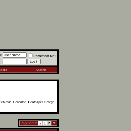
e
Remember Me?
Posts
Search
Ćetković, Hollenton, Deathspell Omega,
Page 2 of 2
<
1
2