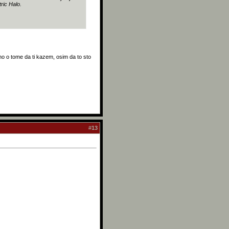
tric Halo.
uno o tome da ti kazem, osim da to sto
#
13