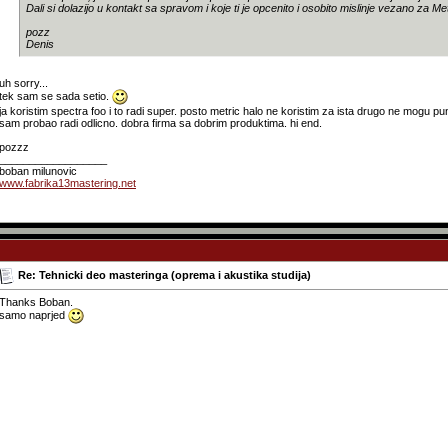
Dali si dolazijo u kontakt sa spravom i koje ti je opcenito i osobito mislinje vezano za Me
pozz
Denis
uh sorry...
tek sam se sada setio.
ja koristim spectra foo i to radi super. posto metric halo ne koristim za ista drugo ne mogu p
sam probao radi odlicno. dobra firma sa dobrim produktima. hi end.
pozzz
__________________
boban milunovic
www.fabrika13mastering.net
Re: Tehnicki deo masteringa (oprema i akustika studija)
Thanks Boban.
samo naprjed