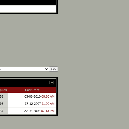
plies
Last Post
65
03-03-2010
09:50 AM
16
17-12-2007
11:09 AM
64
22-05-2006
07:13 PM