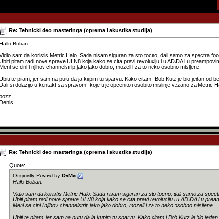
Re: Tehnicki deo masteringa (oprema i akustika studija)
Hallo Boban.
Vidio sam da koristis Metric Halo. Sada nisam siguran za sto tocno, dali samo za spectra food 
Ubiti pitam radi nove sprave ULN8 koja kako se cita pravi revoluciju i u AD\DA i u preampovi
Meni se cini i njihov channelstrip jako jako dobro, mozeli i za to neko osobno misljene.
Ubiti te pitam, jer sam na putu da ja kupim tu sparvu. Kako citam i Bob Kutz je bio jedan od bet
Dali si dolazijo u kontakt sa spravom i koje ti je opcenito i osobito mislinje vezano za Metric H
pozz
Denis
Re: Tehnicki deo masteringa (oprema i akustika studija)
Quote:
Originally Posted by
DeMa
Hallo Boban.
Vidio sam da koristis Metric Halo. Sada nisam siguran za sto tocno, dali samo za spectra 
Ubiti pitam radi nove sprave ULN8 koja kako se cita pravi revoluciju i u AD\DA i u pre
Meni se cini i njihov channelstrip jako jako dobro, mozeli i za to neko osobno misljene.
Ubiti te pitam, jer sam na putu da ja kupim tu sparvu. Kako citam i Bob Kutz je bio jedan 