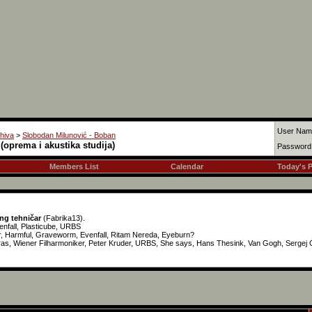
User Nam
hiva
>
Slobodan Milunović - Boban
(oprema i akustika studija)
Password
Members List
Calendar
Today's 
ing tehničar
(Fabrika13).
nfall, Plasticube, URBS
, Harmful, Graveworm, Evenfall, Ritam Nereda, Eyeburn?
as, Wiener Filharmoniker, Peter Kruder, URBS, She says, Hans Thesink, Van Gogh, Sergej 