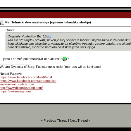
Re: Tehnicki deo masteringa (oprema i akustika studija)
Quote:
Originally Posted by
Bo_13
kao sto ste valjda i provalili, neven je moj partner iz fabrike i najzasluzniji je za akustiku
konsolidujemo oko akustike vi nastavite sa pitanjima vezanim za sve ostalo...a o akust
akustiku fabrike, mozemo naravno da diskutujemo i bez njega.
... jeste li se več pokonsolidirali oko akustike
?
__________________
We are Dyslexia of Borg. Fusistance is retile. Your ass will be laminated.
Nenad Patkovic
https://www.facebook.com/NedPat34
https://www.facebook.com/aeracoustics
www.aer-acoustics.com
http://www.distopiksound.com/
https://mixanalog.com
«
Previous Thread
|
Next Thread
»