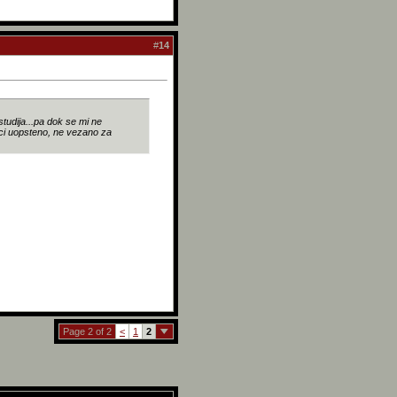
#
14
 studija...pa dok se mi ne
ici uopsteno, ne vezano za
Page 2 of 2
<
1
2