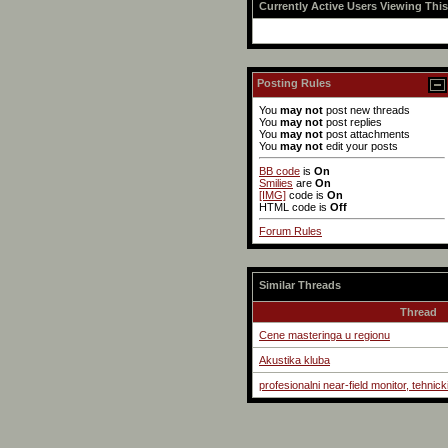
Currently Active Users Viewing Thi
Posting Rules
You
may not
post new threads
You
may not
post replies
You
may not
post attachments
You
may not
edit your posts
BB code
is
On
Smilies
are
On
[IMG]
code is
On
HTML code is
Off
Forum Rules
Similar Threads
Thread
Cene masteringa u regionu
Akustika kluba
profesionalni near-field monitor, tehnick