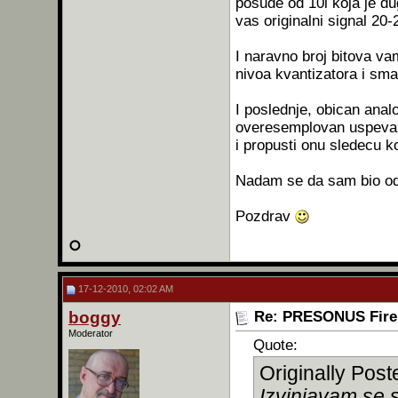
posude od 10l koja je 
vas originalni signal 20-
I naravno broj bitova va
nivoa kvantizatora i sma
I poslednje, obican analo
overesemplovan uspeva l
i propusti onu sledecu k
Nadam se da sam bio od 
Pozdrav
17-12-2010, 02:02 AM
boggy
Re: PRESONUS Firep
Moderator
Quote:
Originally Pos
Izvinjavam se 