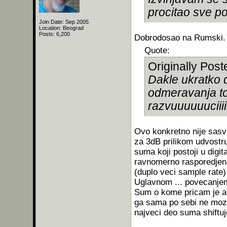
procitao sve post
Join Date: Sep 2005
Location: Beograd
Posts: 6,200
Dobrodosao na Rumski.
Quote:
Originally Pos
Dakle ukratko 
odmeravanja to
razvuuuuuuciiiii
Ovo konkretno nije sasvi
za 3dB prilikom udvostru
suma koji postoji u digi
ravnomerno rasporedjen
(duplo veci sample rate)
Uglavnom ... povecanje
Sum o kome pricam je an
ga sama po sebi ne moze 
najveci deo suma shiftuj