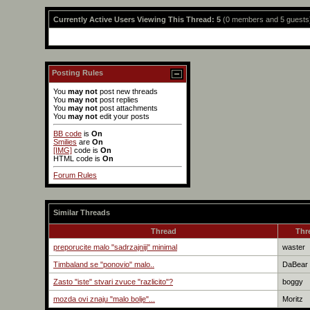
Currently Active Users Viewing This Thread: 5
(0 members and 5 guests
Posting Rules
You
may not
post new threads
You
may not
post replies
You
may not
post attachments
You
may not
edit your posts
BB code
is
On
Smilies
are
On
[IMG]
code is
On
HTML code is
On
Forum Rules
Similar Threads
Thread
Thr
preporucite malo "sadrzajniji" minimal
waster
Timbaland se "ponovio" malo..
DaBear
Zasto "iste" stvari zvuce "razlicito"?
boggy
mozda ovi znaju "malo bolje"...
Moritz