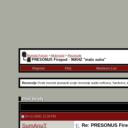
Rumski Forum
>
Aktivnosti
>
Recenzije
PRESONUS Firepod - 96KHZ "malo sutra"
Register
FAQ
Members List
Recenzije
Ovde mozete postaviti svoje recenzije audio softvera, hardvera, in
04-11-2008, 12:28 PM
SumAnuT
Re: PRESONUS Firep