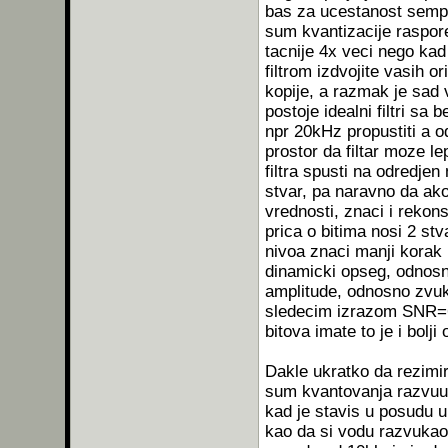
bas za ucestanost sempl
sum kvantizacije raspor
tacnije 4x veci nego kad
filtrom izdvojite vasih o
kopije, a razmak je sad 
postoje idealni filtri s
npr 20kHz propustiti a od
prostor da filtar moze le
filtra spusti na odredjen
stvar, pa naravno da ak
vrednosti, znaci i rekon
prica o bitima nosi 2 stv
nivoa znaci manji korak
dinamicki opseg, odnos
amplitude, odnosno zvuk
sledecim izrazom SNR=6,
bitova imate to je i bolj
Dakle ukratko da rezimi
sum kvantovanja razvuuu
kad je stavis u posudu u 
kao da si vodu razvukao