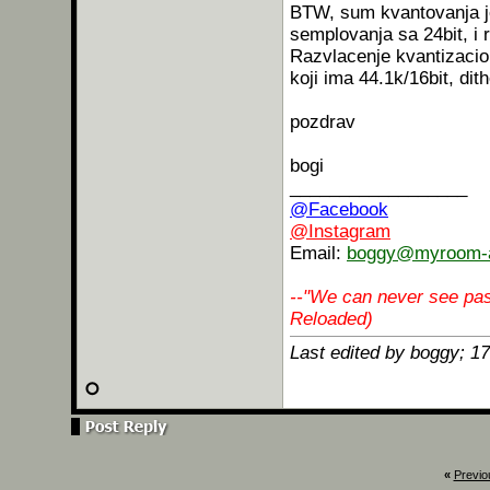
BTW, sum kvantovanja je
semplovanja sa 24bit, i 
Razvlacenje kvantizaci
koji ima 44.1k/16bit, dithe
pozdrav
bogi
__________________
@Facebook
@Instagram
Email:
boggy@myroom-a
--"We can never see pas
Reloaded)
Last edited by boggy; 1
«
Previo