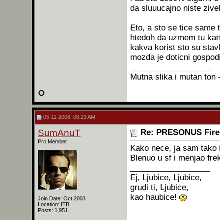
da sluuucajno niste zivel
Eto, a sto se tice same
htedoh da uzmem tu kartu
kakva korist sto su stav
mozda je doticni gospod
__________________
Mutna slika i mutan ton - 
05-11-2008, 08:23 AM
SumAnuT
Re: PRESONUS Firep
Pro Member
Kako nece, ja sam tako
Blenuo u sf i menjao fr
__________________
Ej, Ljubice, Ljubice,
grudi ti, Ljubice,
kao haubice!
Join Date: Oct 2003
Location: ITB
Posts: 1,951