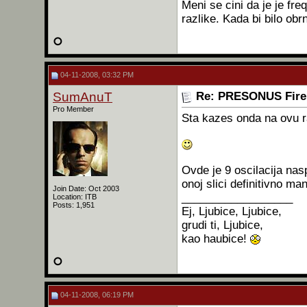
Meni se cini da je je fre
razlike. Kada bi bilo obr
04-11-2008, 03:32 PM
SumAnuT
Re: PRESONUS Firep
Pro Member
Sta kazes onda na ovu raz
Ovde je 9 oscilacija nas
onoj slici definitivno manj
Join Date: Oct 2003
__________________
Location: ITB
Posts: 1,951
Ej, Ljubice, Ljubice,
grudi ti, Ljubice,
kao haubice!
04-11-2008, 06:19 PM