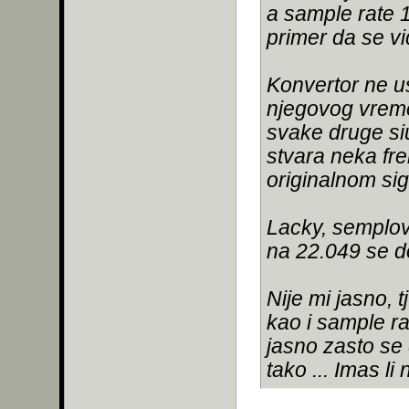
a sample rate 1
primer da se vi
Konvertor ne u
njegovog vreme
svake druge siu
stvara neka fre
originalnom sig
Lacky, semplov
na 22.049 se d
Nije mi jasno, t
kao i sample ra
jasno zasto se 
tako ... Imas l