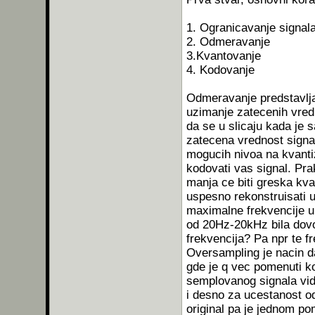
1. Ogranicavanje signal
2. Odmeravanje
3.Kvantovanje
4. Kodovanje
Odmeravanje predstavlja
uzimanje zatecenih vred
da se u slicaju kada je
zatecena vrednost signal
mogucih nivoa na kvantiz
kodovati vas signal. Pra
manja ce biti greska kva
uspesno rekonstruisati u
maximalne frekvencije u
od 20Hz-20kHz bila dovo
frekvencija? Pa npr te f
Oversampling je nacin d
gde je q vec pomenuti k
semplovanog signala vid
i desno za ucestanost od
original pa je jednom po