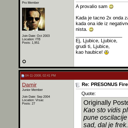
Pro Member
A provalio sam
Kada je tacno 2x onda za
kada ona ide iz negativne
nista.
__________________
Join Date: Oct 2003
Location: ITB
Ej, Ljubice, Ljubice,
Posts: 1,951
grudi ti, Ljubice,
kao haubice!
04-11-2008, 02:41 PM
Damir
Re: PRESONUS Firep
Junior Member
Quote:
Join Date: Sep 2004
Location: Vrsac
Originally Pos
Posts: 27
Kao sto vidis pl
pune oscilacije 
sad, dal je frek