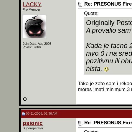
LACKY
Re: PRESONUS Firep
Pro Member
Quote:
Originally Pos
A provalio sa
Join Date: Aug 2005
Kada je tacno 
Posts: 3,068
nivo 0 i na sre
pozitivnu ili ob
nista.
Tako je zato sam i rekao 
moras imati minimum 3 m
05-11-2008, 02:36 AM
psionic
Re: PRESONUS Firep
Superoperater