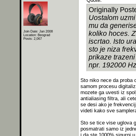
Quote:
Originally Pos
Uostalom uzmi 
mu da generise
Join Date: Jan 2008
koliko hoces. Z
Location: Beograd
Posts: 2,067
iscrtao. Isto u
sto je niza frek
prikaze trazeni
npr. 192000 H
Sto niko nece da proba 
samom procesu digitaliz
mozete ga uvesti iz spo
antialiasing filtra, ali c
se desi ako je frekvenc
videti kako sve samplerat
Sto se tice vise uglova g
posmatrati samo iz jedn
i da ste 1000% sigurni u 