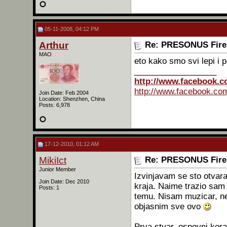
05-11-2008, 04:12 PM
Arthur
Re: PRESONUS Firep
MAO
eto kako smo svi lepi i
__________________
http://www.facebook.
http://www.facebook.co
Join Date: Feb 2004
Location: Shenzhen, China
Posts: 6,978
17-12-2010, 01:12 AM
MikiIct
Re: PRESONUS Firep
Junior Member
Izvinjavam se sto otvar
Join Date: Dec 2010
kraja. Naime trazio sam 
Posts: 1
temu. Nisam muzicar, ne
objasnim sve ovo
Prva stvar, osnovni kora