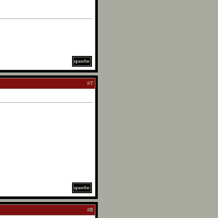
#
7
#
8