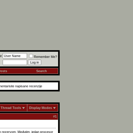
e
Remember Me?
Posts
Search
mentarisite napisane recenzije
Thread Tools
Display Modes
#
1
om rezervom. Međutim, jedan procesor