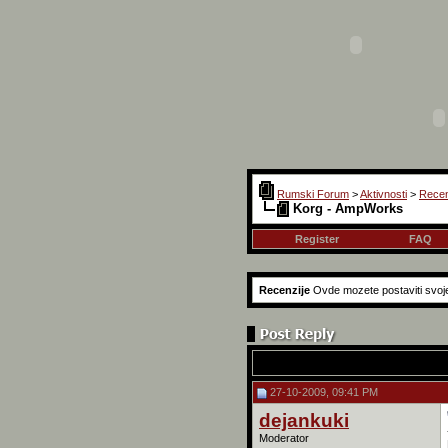
Rumski Forum
>
Aktivnosti
>
Recen
Korg - AmpWorks
Register
FAQ
Recenzije
Ovde mozete postaviti svoje 
27-10-2009, 09:41 PM
dejankuki
Moderator