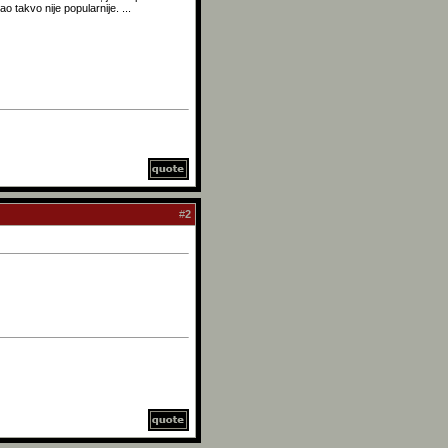
 takvo nije popularnije. ...
#
2