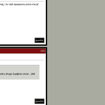
onaj, i to radi opaaasno,extra ma ja'
#
10
ku drugu kupljenu stvar.. (bili