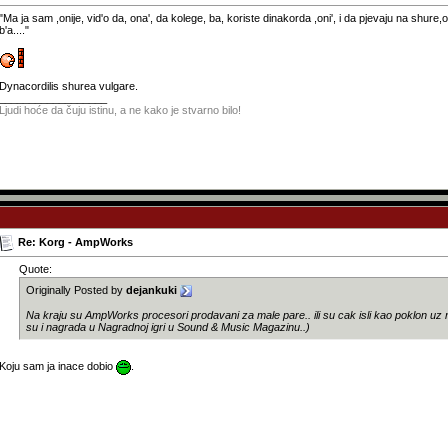
"Ma ja sam ,onije, vid'o da, ona', da kolege, ba, koriste dinakorda ,oni', i da pjevaju na shure,
b'a...."
Dynacordilis shurea vulgare.
__________________
Ljudi hoće da čuju istinu, a ne kako je stvarno bilo!
Re: Korg - AmpWorks
Quote:
Originally Posted by
dejankuki
Na kraju su AmpWorks procesori prodavani za male pare.. ili su cak isli kao poklon uz ne
su i nagrada u Nagradnoj igri u Sound & Music Magazinu..)
Koju sam ja inace dobio
.