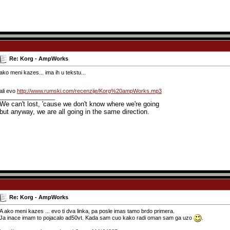
Re: Korg - AmpWorks
ako meni kazes... ima ih u tekstu...
ali evo
http://www.rumski.com/recenzije/Korg%20ampWorks.mp3
__________________
We can't lost, 'cause we don't know where we're going
but anyway, we are all going in the same direction.
Re: Korg - AmpWorks
A ako meni kazes ... evo ti dva linka, pa posle imas tamo brdo primera.
Ja inace imam to pojacalo ad50vt. Kada sam cuo kako radi oman sam ga uzo
.