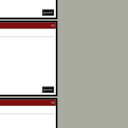
#
5
#
6