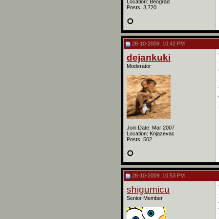
Location: Beograd
Posts: 3,720
28-10-2009, 10:42 PM
dejankuki
Moderator
Join Date: Mar 2007
Location: Knjazevac
Posts: 502
28-10-2009, 10:53 PM
shigumicu
Senior Member