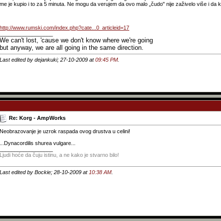
me je kupio i to za 5 minuta. Ne mogu da verujem da ovo malo „čudo" nije zaživelo više i da kao
http://www.rumski.com/index.php?cate...0_articleid=17
__________________
We can't lost, 'cause we don't know where we're going
but anyway, we are all going in the same direction.
Last edited by dejankuki; 27-10-2009 at
09:45 PM
.
Re: Korg - AmpWorks
Neobrazovanje je uzrok raspada ovog drustva u celini!
...Dynacordilis shurea vulgare...
__________________
Ljudi hoće da čuju istinu, a ne kako je stvarno bilo!
Last edited by Bockie; 28-10-2009 at
10:38 AM
.