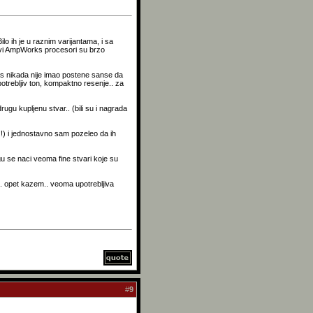
lo ih je u raznim varijantama, i sa
ovi AmpWorks procesori su brzo
ks nikada nije imao postene sanse da
otrebljiv ton, kompaktno resenje.. za
ugu kupljenu stvar.. (bili su i nagrada
!!) i jednostavno sam pozeleo da ih
u se naci veoma fine stvari koje su
.. opet kazem.. veoma upotrebljiva
#
9