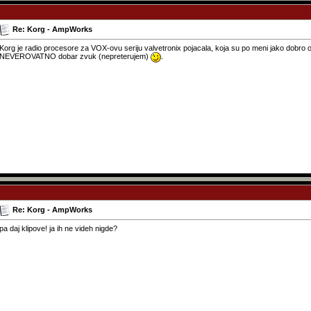
Re: Korg - AmpWorks
Korg je radio procesore za VOX-ovu seriju valvetronix pojacala, koja su po meni jako dobro 
NEVEROVATNO dobar zvuk (nepreterujem)
.
Re: Korg - AmpWorks
pa daj klipove! ja ih ne videh nigde?