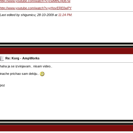
http://www.youtube.com/watch?v=cwMtNJ4087w
http://www.youtube.com/watch?v=yHovERE0wPY
Last edited by shigumicu; 28-10-2009 at
11:24 PM
.
Re: Korg - AmpWorks
haha ja se izvinjavam.. nisam video..
inache prichao sam dekiju..
poz