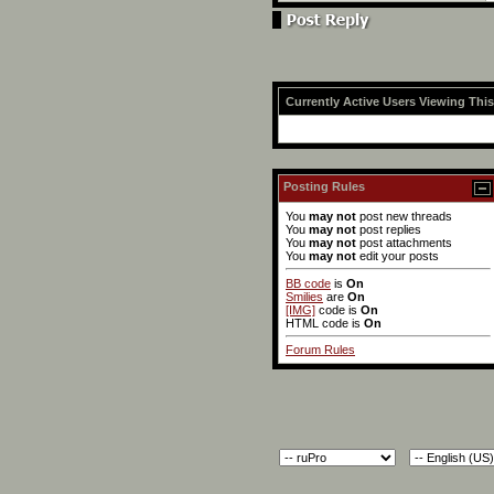
Currently Active Users Viewing Thi
Posting Rules
You
may not
post new threads
You
may not
post replies
You
may not
post attachments
You
may not
edit your posts
BB code
is
On
Smilies
are
On
[IMG]
code is
On
HTML code is
On
Forum Rules