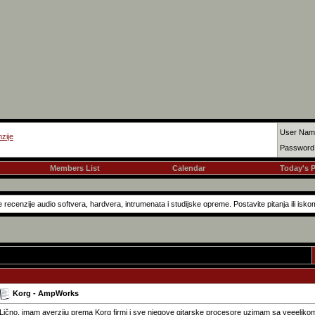
User Nam
zije
Password
Members List
Calendar
Today's 
recenzije audio softvera, hardvera, intrumenata i studijske opreme. Postavite pitanja ili isko
Korg - AmpWorks
Lično, imam averziju prema Korg firmi i sve njegove gitarske procesore uzimam sa veeelik