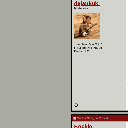
dejankuki
Moderator
Join Date: Mar 2007
Location: Knjazevac
Posts: 502
29-10-2009, 02:22 PM
Bockie