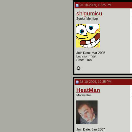
28-10-2009, 10:25 PM
shigumicu
Senior Member
Join Date: Mar 2005
Location: Titel
Posts: 468
28-10-2009, 10:35 PM
HeatMan
Moderator
Join Date: Jan 2007