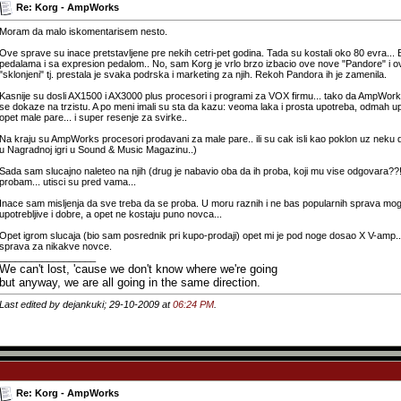
Re: Korg - AmpWorks
Moram da malo iskomentarisem nesto.
Ove sprave su inace pretstavljene pre nekih cetri-pet godina. Tada su kostali oko 80 evra... Bi
pedalama i sa expresion pedalom.. No, sam Korg je vrlo brzo izbacio ove nove "Pandore" i 
"sklonjeni" tj. prestala je svaka podrska i marketing za njih. Rekoh Pandora ih je zamenila.
Kasnije su dosli AX1500 i AX3000 plus procesori i programi za VOX firmu... tako da AmpWor
se dokaze na trzistu. A po meni imali su sta da kazu: veoma laka i prosta upotreba, odmah up
opet male pare... i super resenje za svirke..
Na kraju su AmpWorks procesori prodavani za male pare.. ili su cak isli kao poklon uz neku dr
u Nagradnoj igri u Sound & Music Magazinu..)
Sada sam slucajno naleteo na njih (drug je nabavio oba da ih proba, koji mu vise odgovara??
probam... utisci su pred vama...
Inace sam misljenja da sve treba da se proba. U moru raznih i ne bas popularnih sprava mog
upotrebljive i dobre, a opet ne kostaju puno novca...
Opet igrom slucaja (bio sam posrednik pri kupo-prodaji) opet mi je pod noge dosao X V-amp.
sprava za nikakve novce.
__________________
We can't lost, 'cause we don't know where we're going
but anyway, we are all going in the same direction.
Last edited by dejankuki; 29-10-2009 at
06:24 PM
.
Re: Korg - AmpWorks