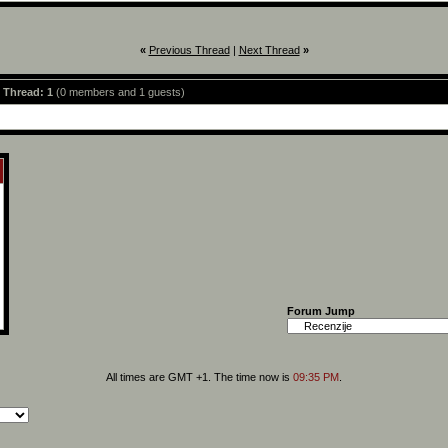
«
Previous Thread
|
Next Thread
»
s Thread: 1
(0 members and 1 guests)
Forum Jump
All times are GMT +1. The time now is
09:35 PM
.