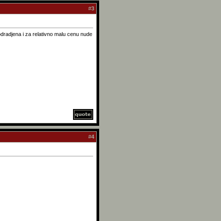
#
3
odradjena i za relativno malu cenu nude
#
4