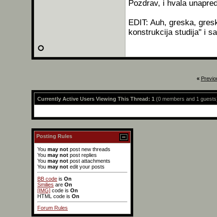
Pozdrav, i hvala unapre
EDIT: Auh, greska, gres
konstrukcija studija" i
«
Previo
Currently Active Users Viewing This Thread: 1
(0 members and 1 guests
Posting Rules
You
may not
post new threads
You
may not
post replies
You
may not
post attachments
You
may not
edit your posts
BB code
is
On
Smilies
are
On
[IMG]
code is
On
HTML code is
On
Forum Rules