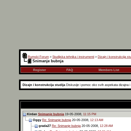
Rumski Forum
>
Studijska tehnika i instrumenti
>
Dizajn i konstrukcija stu
Snimanje bubnja
Register
FAQ
Members List
Dizajn i konstrukcija studija
Diskusije i pomoc oko svih aspekata dizajna i k
Kirdan
Snimanje bubnja
19-05-2008,
11:15 PM
Oggy
Re: Snimanje bubnja
20-05-2008,
12:13 AM
grada27
Re: Snimanje bubnja
20-05-2008,
12:28 AM