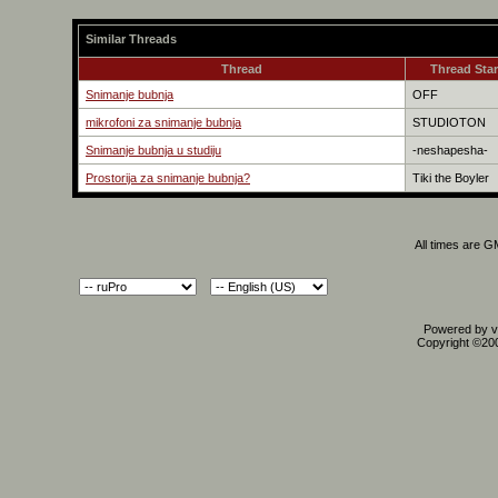
Similar Threads
Thread
Thread Star
Snimanje bubnja
OFF
mikrofoni za snimanje bubnja
STUDIOTON
Snimanje bubnja u studiju
-neshapesha-
Prostorija za snimanje bubnja?
Tiki the Boyler
All times are 
Powered by vB
Copyright ©2000