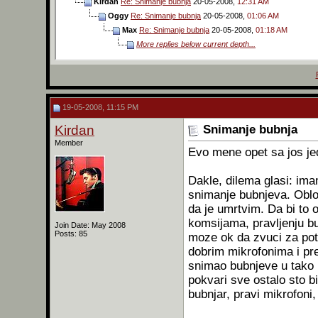
Kirdan
Re: Snimanje bubnja
20-05-2008,
12:31 AM
Oggy
Re: Snimanje bubnja
20-05-2008,
01:06 AM
Max
Re: Snimanje bubnja
20-05-2008,
01:18 AM
More replies below current depth...
19-05-2008, 11:15 PM
Kirdan
Snimanje bubnja
Member
Evo mene opet sa jos j
Dakle, dilema glasi: ima
snimanje bubnjeva. Obl
da je umrtvim. Da bi to 
komsijama, pravljenju bu
Join Date: May 2008
Posts: 85
moze ok da zvuci za pot
dobrim mikrofonima i pr
snimao bubnjeve u tako 
pokvari sve ostalo sto b
bubnjar, pravi mikrofoni