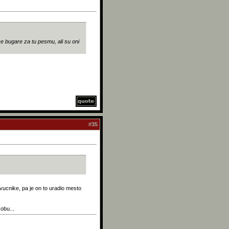
ke bugare za tu pesmu, ali su oni
#
35
zvucnike, pa je on to uradio mesto
obu...