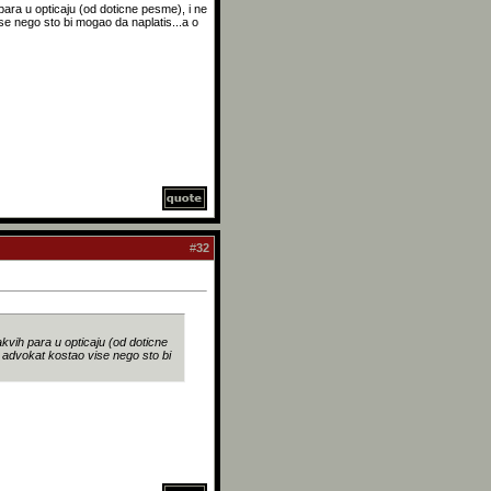
h para u opticaju (od doticne pesme), i ne
se nego sto bi mogao da naplatis...a o
#
32
kakvih para u opticaju (od doticne
i advokat kostao vise nego sto bi