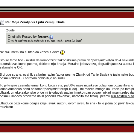
Re: Moja Zemlja vs Ljubi Zemlju Brale
Quote:
Originally Posted by
fosnex
Ovo je najveca kradja do sad na nasim prostorima!
Ne razumem sta si hteo da kazes s ovim
Sto se teme tice - mislim da kompozitor zakonski ima pravo da "pozajmi" valjda do 4 sekunde (il
autorski zasticene pesme, dakle to nije kradja. Moralno je bezveze, degradirajuce za autora ko
zakonski je OK.
S druge strane, ovaj lik sa kojim radim (autor pesme Zlatnik od Tanje Savic) je tuzio neke bu
pesmu otkinuli - i naravno dobio ih je na sudu...
To je krajnje zeznuta tema i ko tu koga i sta, pa 80% nase muzike je uglavnom pozajmljivano s
jedan Amadeus bend od teme "pozajmio" forspil ili ideju, ne mozes mnogo da uradis po tom pitanj
Ulazak u neke zakonske price mi je oduvek gadan i mukotrpan posao i nikad nisam zeleo da u
pesmu, imaces problema da ih pobedis zakonski, narocito sto ti tvoju pesmu
nisi zastitio au
Ubuduce pazi kome odajes ideje, svaki autor u ovom svetu to zna - to je jedna od prvih lekcij
muzikom...