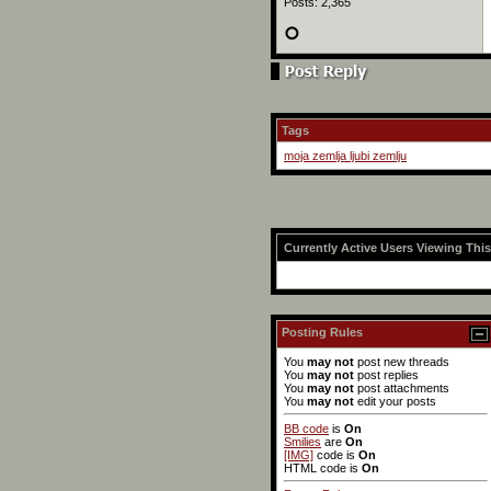
Posts: 2,365
Tags
moja zemlja ljubi zemlju
Currently Active Users Viewing Thi
Posting Rules
You
may not
post new threads
You
may not
post replies
You
may not
post attachments
You
may not
edit your posts
BB code
is
On
Smilies
are
On
[IMG]
code is
On
HTML code is
On