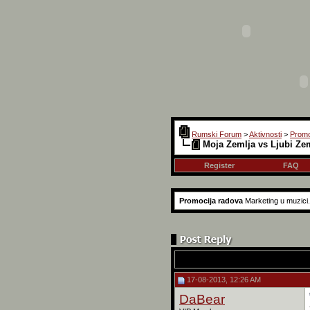
Rumski Forum
>
Aktivnosti
>
Promo
Moja Zemlja vs Ljubi Zem
Register
FAQ
Promocija radova
Marketing u muzici..
17-08-2013, 12:26 AM
DaBear