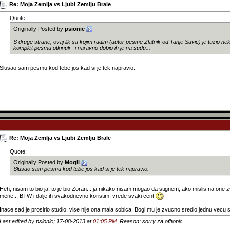
Re: Moja Zemlja vs Ljubi Zemlju Brale
Quote:
Originally Posted by
psionic
S druge strane, ovaj lik sa kojim radim (autor pesme Zlatnik od Tanje Savic) je tuzio ne
komplet pesmu otkinuli - i naravno dobio ih je na sudu...
Slusao sam pesmu kod tebe jos kad si je tek napravio.
Re: Moja Zemlja vs Ljubi Zemlju Brale
Quote:
Originally Posted by
Mogli
Slusao sam pesmu kod tebe jos kad si je tek napravio.
Heh, nisam to bio ja, to je bio Zoran... ja nikako nisam mogao da stignem, ako mislis na one 
mene... BTW i dalje ih svakodnevno koristim, vrede svaki cent
Inace sad je prosirio studio, vise nije ona mala sobica, Bogi mu je zvucno sredio jednu vecu s
Last edited by psionic; 17-08-2013 at
01:05 PM
. Reason: sorry za offtopic..