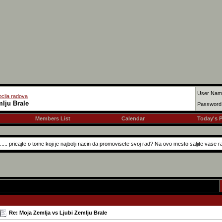
User Nam
cija radova
lju Brale
Password
Members List
Calendar
Today's 
.... pricajte o tome koji je najbolji nacin da promovisete svoj rad? Na ovo mesto saljite vase 
Re: Moja Zemlja vs Ljubi Zemlju Brale