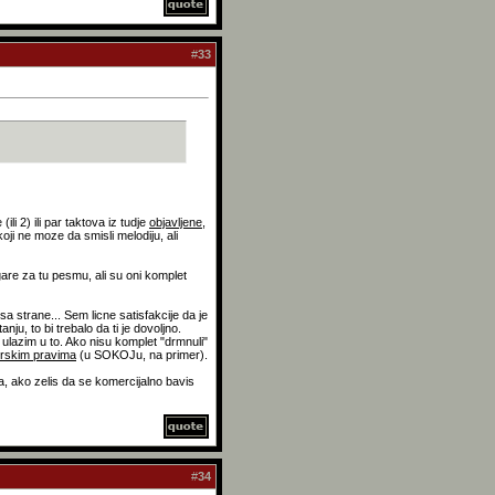
#
33
i 2) ili par taktova iz tudje
objavljene
,
ji ne moze da smisli melodiju, ali
gare za tu pesmu, ali su oni komplet
a strane... Sem licne satisfakcije da je
u, to bi trebalo da ti je dovoljno.
lazim u to. Ako nisu komplet "drmnuli"
torskim pravima
(u SOKOJu, na primer).
a, ako zelis da se komercijalno bavis
#
34