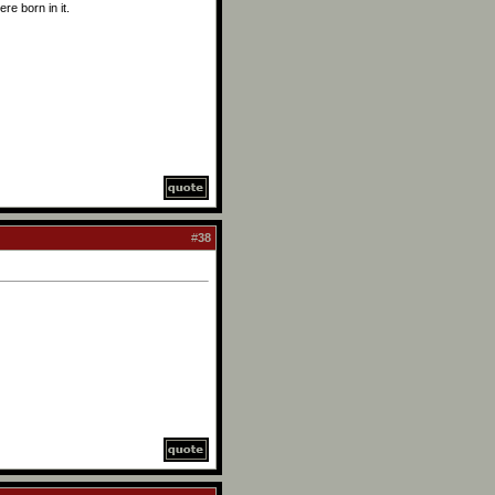
re born in it.
#
38