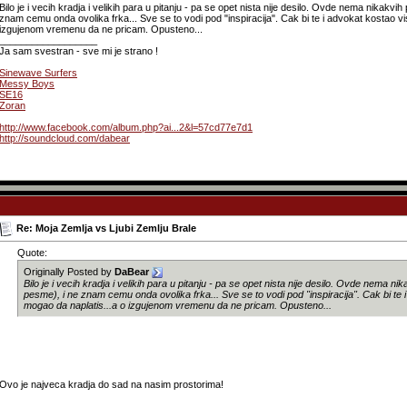
Bilo je i vecih kradja i velikih para u pitanju - pa se opet nista nije desilo. Ovde nema nikakvi
znam cemu onda ovolika frka... Sve se to vodi pod "inspiracija". Cak bi te i advokat kostao vi
izgujenom vremenu da ne pricam. Opusteno...
__________________
Ja sam svestran - sve mi je strano !
Sinewave Surfers
Messy Boys
SE16
Zoran
http://www.facebook.com/album.php?ai...2&l=57cd77e7d1
http://soundcloud.com/dabear
Re: Moja Zemlja vs Ljubi Zemlju Brale
Quote:
Originally Posted by
DaBear
Bilo je i vecih kradja i velikih para u pitanju - pa se opet nista nije desilo. Ovde nema ni
pesme), i ne znam cemu onda ovolika frka... Sve se to vodi pod "inspiracija". Cak bi te 
mogao da naplatis...a o izgujenom vremenu da ne pricam. Opusteno...
Ovo je najveca kradja do sad na nasim prostorima!