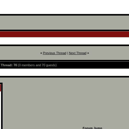
«
Previous Thread
|
Next Thread
»
s Thread: 70
(0 members and 70 guests)
Forum Jump