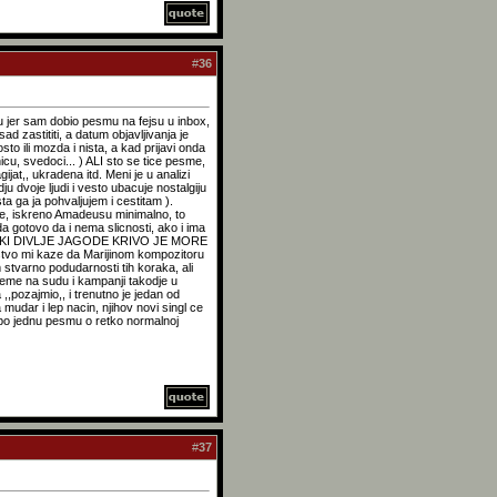
#
36
u jer sam dobio pesmu na fejsu u inbox,
d zastititi, a datum objavljivanja je
o ili mozda i nista, a kad prijavi onda
cu, svedoci... ) ALI sto se tice pesme,
jat,, ukradena itd. Meni je u analizi
 dvoje ljudi i vesto ubacuje nostalgiju
ta ga ja pohvaljujem i cestitam ).
ane, iskreno Amadeusu minimalno, to
da gotovo da i nema slicnosti, ako i ima
ARSKI DIVLJE JAGODE KRIVO JE MORE
tvo mi kaze da Marijinom kompozitoru
 stvarno podudarnosti tih koraka, ali
vreme na sudu i kampanji takodje u
,pozajmio,, i trenutno je jedan od
 mudar i lep nacin, njihov novi singl ce
o po jednu pesmu o retko normalnoj
#
37