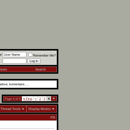
e
Remember Me?
Posts
Search
radove, komentare.....
Page 4 of 4
«
First
<
2
3
4
Thread Tools
Display Modes
#
31