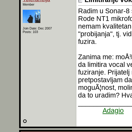
Member
Radim u Sonar-8 
Rode NT1 mikrofo
nemam kvalitetan 
Join Date: Dec 2007
Posts: 103
"probijanja", tj. 
fuzira.
Zanima me: moÅ¾e 
da limitira vocal 
fuziranje. Prijate
pretpostavljam da 
moguÃ¦nost, moli
da to uradim? Hva
______________
______
Adagio