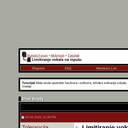
Rumski Forum
>
Aktivnosti
>
Tutorijali
Limitiranje vokala na inputu
Register
FAQ
Members List
Tutorijali
Mala skola upotrebe hardvera i softvera, tehnika snimanja vokala, g
znanja
30-09-2020, 01:08 PM
Tolerancija
Limitiranje vo