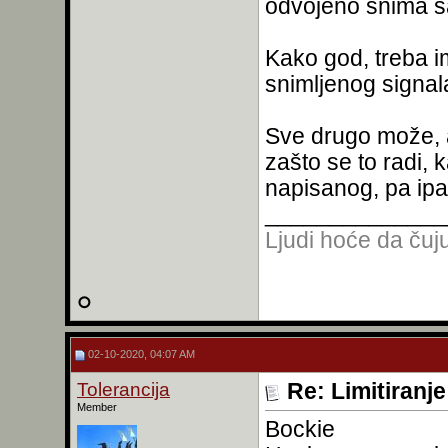
odvojeno snima 
Kako god, treba i
snimljenog signal
Sve drugo može, 
zašto se to radi,
napisanog, pa ipak
______________
Ljudi hoće da čuju
02-10-2020, 04:07 AM
Tolerancija
Re: Limitiranj
Member
Bockie