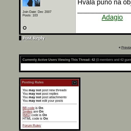
Hvala puno na ob
______________
Join Date: Dec 2007
Posts: 103
______
Adagio
«
Previo
Currently Active Users Viewing This Thread: 42
(0 members and 42 gues
Posting Rules
You
may not
post new threads
You
may not
post replies
You
may not
post attachments
You
may not
edit your posts
BB code
is
On
Smilies
are
On
[IMG]
code is
On
HTML code is
On
Forum Rules