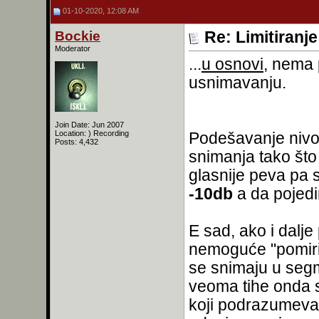
01-10-2020, 12:08 AM
Bockie
Re: Limitiranj
Moderator
...
u osnovi
, nema 
usnimavanju.
Join Date: Jun 2007
Location: ) Recording
Podešavanje nivo
Posts: 4,432
snimanja tako št
glasnije peva pa 
-10db
a da pojedi
E sad, ako i dalje 
nemoguće "pomiri
se snimaju u seg
veoma tihe onda s
koji podrazumeva 