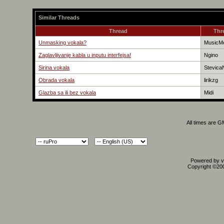
Similar Threads
Thread
Thr
Unmasking vokala?
MusicM
Zaglavljivanje kabla u inputu interfejsa!
Ngino
Sirina vokala
Stevica
Obrada vokala
lirikzg
Glazba sa ili bez vokala
Midi
All times are 
Powered by vB
Copyright ©2000