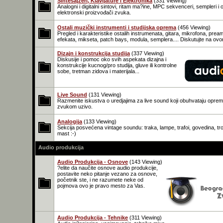
Sintesajzeri, Klavijature i Elektronika
(331 Viewing)
Analogni i digitalni sintovi, ritam ma?ine, MPC sekvenceri, sempleri i o
elektronski proizvođači zvuka.
Ostali muzički instrumenti i studijska oprema
(456 Viewing)
Pregled i karakteristike ostalih instrumenata, gitara, mikrofona, prea
efekata, mikseta, patch bays, modula, semplera.... Diskutujte na o
Dizajn i konstrukcija studija
(337 Viewing)
Diskusije i pomoc oko svih aspekata dizajna i
konstrukcije kucnog/pro studija, gluve ili kontrolne
sobe, tretman zidova i materijala...
Live Sound
(131 Viewing)
Razmenite iskustva o uredjajima za live sound koji obuhvataju oprem
zvukom uzivo.
Analogija
(133 Viewing)
Sekcija posvećena vintage soundu: traka, lampe, trafoi, govedina, tro
mast :-)
Audio produkcija
Audio Produkcija - Osnove
(143 Viewing)
?elite da naučite osnove audio produkcije,
postavite neko pitanje vezano za osnove,
početnik ste, i ne razumete neke od
pojmova ovo je pravo mesto za Vas.
Audio Produkcija - Tehnike
(311 Viewing)