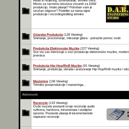
Audio in?enjering, usnimavanje, tehnike mixa.
Mesto za razmenu iskustva vezanih za DAW
produkciju. Imate pitanje? Potreban vam je
stručan odgovor? Podelite sa nama tajne
produkcije i recording/editing tehnike
Gitarska Produkcija
(128 Viewing)
Snimanje, procesiranje, miksanje gitara - potrazite pomoc ovde
Produkcija Elektronske Muzike
(227 Viewing)
Sve sto vas interesuje u vezi produkcije elektronske muzike, modern
pravaca:
Produkcija Hip-Hop/RnB Muzike
(91 Viewing)
Snimanje, produkcija, obrada i aranziranje Hip-Hop/RnB muzike i slic
Mastering
(136 Viewing)
Tehnike postprodukcije i masteringa...
Aktivnosti
Recenzije
(133 Viewing)
Ovde mozete postaviti svoje recenzije audio
softvera, hardvera, intrumenata i studijske
opreme. Postavite pitanja ili iskomentarisite
napisane recenzije