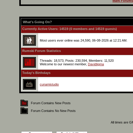
Mark Forums
What's Going On?
Currently Active Users
: 14519 (0 members and 14519 guests)
Most users ever online was 24,590, 06-08-2026 at 12:21 AM.
Rumski Forum Statistics
Threads: 18,573, Posts: 230,594, Members: 11,520
Welcome to our newest member,
Davidtigma
Today's Birthdays
cunamistudio
Forum Contains New Posts
Forum Contains No New Posts
All times are 