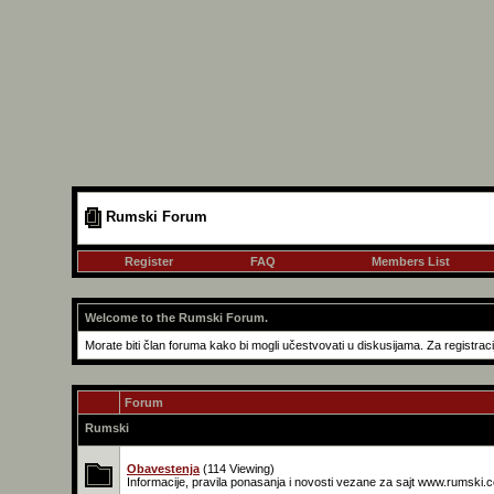
Rumski Forum
Register
FAQ
Members List
Welcome to the Rumski Forum.
Morate biti član foruma kako bi mogli učestvovati u diskusijama. Za registraci
Forum
Rumski
Obavestenja
(114 Viewing)
Informacije, pravila ponasanja i novosti vezane za sajt www.rumski.