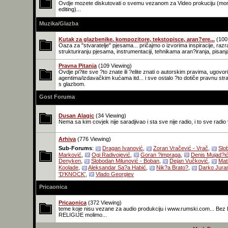
Ovdje mozete diskutovati o svemu vezanom za Video prokuciju (mo
editing)...
Muzika/Glazba
Kutak za glazbenike. kompozitore, tekstopisce, aran?ere...
(100
Oaza za "stvaratelje" pjesama... pričajmo o izvorima inspiracije, razra
strukturiranju pjesama, instrumentaciji, tehnikama aran?iranja, pisanja
Pravna Pitanja
(109 Viewing)
Ovdje pi?ite sve ?to znate ili ?elite znati o autorskim pravima, ugovo
agentima/izdavačkim kućama itd... i sve ostalo ?to dotiče pravnu str
s glazbom.
Gost Foruma
Dusan Alagic
(34 Viewing)
Nema sa kim covjek nije saradjivao i sta sve nije radio, i to sve radio 
Arhiva
(776 Viewing)
Sub-Forums
:
Dragan Ivanović
,
Zoran Vračević - Vrač
,
Slo
Marković
,
Ogi Radivojević
,
Goran ?impraga
,
Denis Mujad?ić
Denyken
,
Slobodan Milunović - Boban
,
Dejan Vučković
,
Mat
Koolade
,
Aleksandar Sa?a Habić
,
Nik?a Brato?
,
Darko Jura
'D'KNOCK'
,
Vlado Georgiev
Pricaonica
Pricaonica
(372 Viewing)
teme koje nisu vezane za audio produkciju i www.rumski.com... Bez
RELIGIJE molimo...