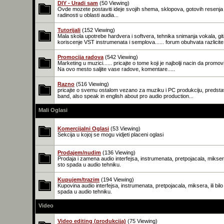
DIY - Uradi sam
(50 Viewing)
Ovde mozete postaviti ideje svojih shema, sklopova, gotovih resenja 
radinosti u oblasti audia...
Tutorijali
(152 Viewing)
Mala skola upotrebe hardvera i softvera, tehnika snimanja vokala, git
koriscenje VST instrumenata i semplova...... forum obuhvata razlicit
Promocija radova
(542 Viewing)
Marketing u muzici...... pricajte o tome koji je najbolji nacin da promo
Na ovo mesto saljite vase radove, komentare.....
Razno
(516 Viewing)
pricajte o svemu ostalom vezano za muziku i PC produkciju, predstav
band, also speak in english about pro audio production...
Mali Oglasi
Komercijalni Oglasi
(53 Viewing)
Sekcija u kojoj se mogu vidjeti placeni oglasi
Prodajem/nudim
(136 Viewing)
Prodaja i zamena audio interfejsa, instrumenata, pretpojacala, miksera,
sto spada u audio tehniku.
Kupujem/trazim
(194 Viewing)
Kupovina audio interfejsa, instrumenata, pretpojacala, miksera, ili bil
spada u audio tehniku.
Video
Video editing (produkcija)
(75 Viewing)