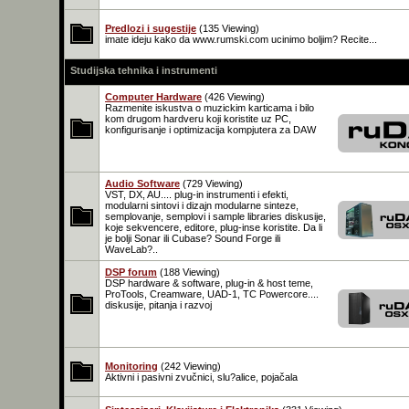
Predlozi i sugestije
(135 Viewing)
imate ideju kako da www.rumski.com ucinimo boljim? Recite...
Studijska tehnika i instrumenti
Computer Hardware
(426 Viewing)
Razmenite iskustva o muzickim karticama i bilo
kom drugom hardveru koji koristite uz PC,
konfigurisanje i optimizacija kompjutera za DAW
Audio Software
(729 Viewing)
VST, DX, AU.... plug-in instrumenti i efekti,
modularni sintovi i dizajn modularne sinteze,
semplovanje, semplovi i sample libraries diskusije,
koje sekvencere, editore, plug-inse koristite. Da li
je bolji Sonar ili Cubase? Sound Forge ili
WaveLab?..
DSP forum
(188 Viewing)
DSP hardware & software, plug-in & host teme,
ProTools, Creamware, UAD-1, TC Powercore....
diskusije, pitanja i razvoj
Monitoring
(242 Viewing)
Aktivni i pasivni zvučnici, slu?alice, pojačala