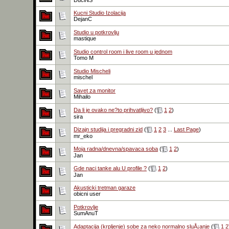
DuciNS
Kucni Studio Izolacija
DejanC
Studio u potkrovlju
mastique
Studio control room i live room u jednom
Tomo M
Studio Mischeli
mischel
Savet za monitor
Mihailo
Da li je ovako ne?to prihvatljivo?
(
1
2
)
sira
Dizajn studija i pregradni zid
(
1
2
3
...
Last Page
)
mr_eko
Moja radna/dnevna/spavaca soba
(
1
2
)
Jan
Gde naci tanke alu U profile ?
(
1
2
)
Jan
Akusticki tretman garaze
obicni user
Potkrovlje
SumAnuT
Adaptacija (krpljenje) sobe za neko normalno sluÅ¡anje
(
1
2