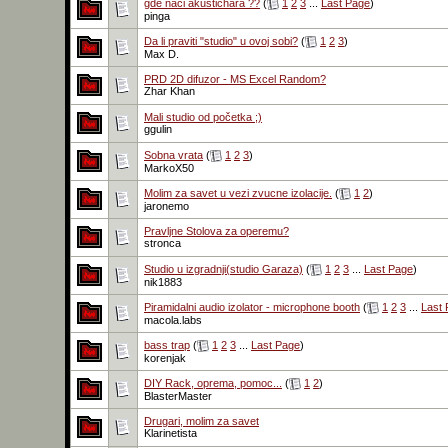
gde naci akustichara ??
(
1
2
3
...
Last Page
)
pinga
Da li praviti "studio" u ovoj sobi?
(
1
2
3
)
Max D.
PRD 2D difuzor - MS Excel Random?
Zhar Khan
Mali studio od početka ;)
ggulin
Sobna vrata
(
1
2
3
)
MarkoX50
Molim za savet u vezi zvucne izolacije.
(
1
2
)
jaronemo
Pravljne Stolova za operemu?
stronca
Studio u izgradnji(studio Garaza)
(
1
2
3
...
Last Page
)
nik1883
Piramidalni audio izolator - microphone booth
(
1
2
3
...
Last
macola.labs
bass trap
(
1
2
3
...
Last Page
)
korenjak
DIY Rack, oprema, pomoc...
(
1
2
)
BlasterMaster
Drugari, molim za savet
Klarinetista