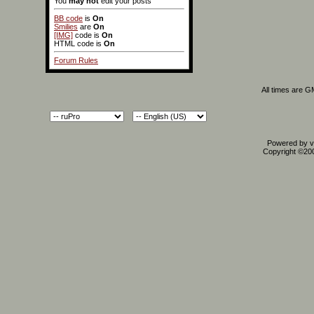
You
may not
edit your posts
BB code
is
On
Smilies
are
On
[IMG]
code is
On
HTML code is
On
Forum Rules
All times are 
Powered by vB
Copyright ©2000