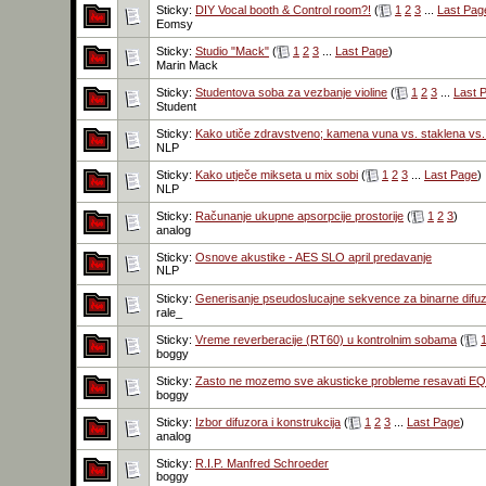
Sticky:
DIY Vocal booth & Control room?!
(
1
2
3
...
Last Pag
Eomsy
Sticky:
Studio "Mack"
(
1
2
3
...
Last Page
)
Marin Mack
Sticky:
Studentova soba za vezbanje violine
(
1
2
3
...
Last 
Student
Sticky:
Kako utiče zdravstveno; kamena vuna vs. staklena vs
NLP
Sticky:
Kako utječe mikseta u mix sobi
(
1
2
3
...
Last Page
)
NLP
Sticky:
Računanje ukupne apsorpcije prostorije
(
1
2
3
)
analog
Sticky:
Osnove akustike - AES SLO april predavanje
NLP
Sticky:
Generisanje pseudoslucajne sekvence za binarne difu
rale_
Sticky:
Vreme reverberacije (RT60) u kontrolnim sobama
(
boggy
Sticky:
Zasto ne mozemo sve akusticke probleme resavati E
boggy
Sticky:
Izbor difuzora i konstrukcija
(
1
2
3
...
Last Page
)
analog
Sticky:
R.I.P. Manfred Schroeder
boggy