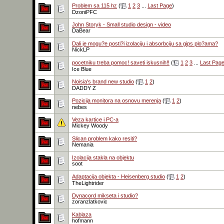
Problem sa 115 hz
(
1
2
3
...
Last Page
)
DzoniPFC
John Storyk - Small studio design - video
DaBear
Dali je mogu?e posti?i izolaciju i absorbciju sa gips plo?ama?
NickLP
pocetniku treba pomoc! saveti iskusnih!!
(
1
2
3
...
Last Pag
Ice Blue
Noisia's brand new studio
(
1
2
)
DADDY Z
Pozicija monitora na osnovu merenja
(
1
2
)
nebes
Veza kartice i PC-a
Mickey Woody
Slican problem kako resiti?
Nemania
Izolacija stakla na objektu
soot
Adaptacija objekta - Heisenberg studio
(
1
2
)
TheLightrider
Dynacord mikseta i studio?
zoranzlatkovic
Kablaza
hofmann