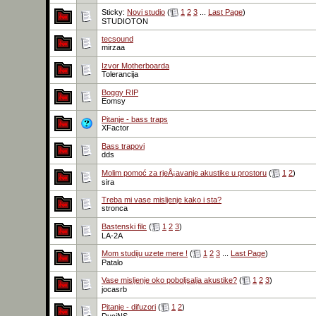
Sticky:
Novi studio
(
1
2
3
...
Last Page
)
STUDIOTON
tecsound
mirzaa
Izvor Motherboarda
Tolerancija
Boggy RIP
Eomsy
Pitanje - bass traps
XFactor
Bass trapovi
dds
Molim pomoć za rjeÅ¡avanje akustike u prostoru
(
1
2
)
sira
Treba mi vase misljenje kako i sta?
stronca
Bastenski filc
(
1
2
3
)
LA-2A
Mom studiju uzete mere !
(
1
2
3
...
Last Page
)
Patalo
Vase misljenje oko poboljsalja akustike?
(
1
2
3
)
jocasrb
Pitanje - difuzori
(
1
2
)