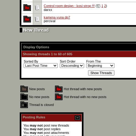
Control room design - kosi strop !!!
(
1
2
)
darxx
kamena vuna dp7
percival
Display Options
Showing threads 1 to 60 of 605
Sorted By
Sort Order
From The
New posts
Hot thread with new posts
No new posts
Hot thread with no new posts
Thread is closed
Posting Rules
You
may not
post new threads
You
may not
post replies
You
may not
post attachments