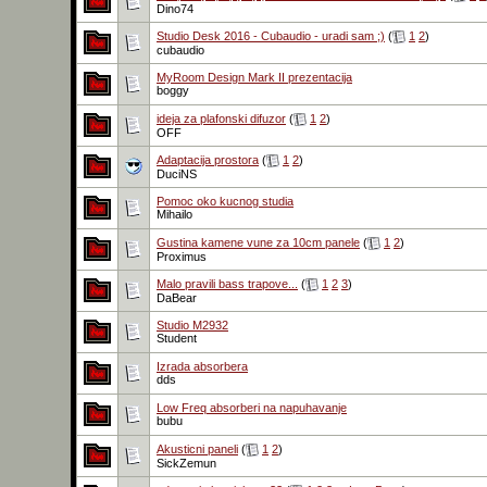
Dino74
Studio Desk 2016 - Cubaudio - uradi sam ;)
(
1
2
)
cubaudio
MyRoom Design Mark II prezentacija
boggy
ideja za plafonski difuzor
(
1
2
)
OFF
Adaptacija prostora
(
1
2
)
DuciNS
Pomoc oko kucnog studia
Mihailo
Gustina kamene vune za 10cm panele
(
1
2
)
Proximus
Malo pravili bass trapove...
(
1
2
3
)
DaBear
Studio M2932
Student
Izrada absorbera
dds
Low Freq absorberi na napuhavanje
bubu
Akusticni paneli
(
1
2
)
SickZemun