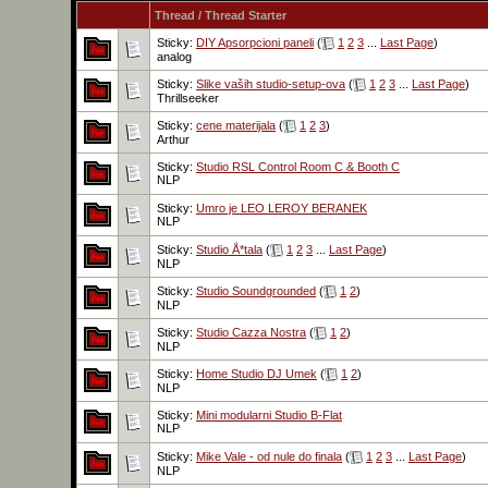
Thread
/
Thread Starter
Sticky:
DIY Apsorpcioni paneli
(
1
2
3
...
Last Page
)
analog
Sticky:
Slike vaših studio-setup-ova
(
1
2
3
...
Last Page
)
Thrillseeker
Sticky:
cene materijala
(
1
2
3
)
Arthur
Sticky:
Studio RSL Control Room C & Booth C
NLP
Sticky:
Umro je LEO LEROY BERANEK
NLP
Sticky:
Studio Å*tala
(
1
2
3
...
Last Page
)
NLP
Sticky:
Studio Soundgrounded
(
1
2
)
NLP
Sticky:
Studio Cazza Nostra
(
1
2
)
NLP
Sticky:
Home Studio DJ Umek
(
1
2
)
NLP
Sticky:
Mini modularni Studio B-Flat
NLP
Sticky:
Mike Vale - od nule do finala
(
1
2
3
...
Last Page
)
NLP