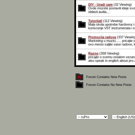
DIY - Uradi sam
(32 Viewing)
Ovde mozete postaviti ideje svoj
oblasti audia...
Tutorijali
(112 Viewing)
Mala skola upotrebe hardvera i s
koriscenje VST instrumenata i se
Promocija radova
(337 Viewin
Marketing u muzici...... pricajte
ovo mesto saljite vase radove, 
Razno
(358 Viewing)
pricajte o svemu ostalom vezano
also speak in english about pro 
Forum Contains New Posts
Forum Contains No New Posts