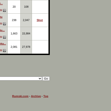
...
20
108
AM
tu
238
2,047
Shot
AM
u...
1,663
15,984
PM
ka...
2,081
27,978
AM
Rumski.com
-
Archive
-
Top