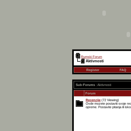
Rumski Forum
Aktivnosti
Register
FAQ
Sub-Forums
: Aktivnosti
Forum
Recenzije
(72 Viewing)
Ovde mozete postaviti svoje rece
opreme. Postavite pitanja ili is