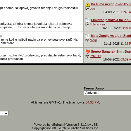
Da li ima nekog ovde ko bi
ih shema, sklopova, gotovih resenja i drugih radinosti u
by
pyc
04-09-2021
11:43 
Limitiranje vokala na inpu
oftvera, tehnika snimanja vokala, gitara i bubnjeva,
by
Tolerancija
mplova...... forum obuhvata razlicite nivoe znanja
02-10-2020
04:07 
Moja Zemlja vs Ljubi Zemlj
g)
 o tome koji je najbolji nacin da promovisete svoj rad? Na
by
Mogli
komentare.....
11-11-2025
11:22 
Stereo Banana - Smrt Bran
 za muziku i PC produkciju, predstavite sebe, svoj band,
by
ProkDu
audio production...
16-07-2022
09:59 
Forum Jump
All times are GMT +1. The time now is
04:32 PM
.
Powered by vBulletin® Version 3.8.12 by vBS
Copyright ©2000 - 2026, vBulletin Solutions Inc.