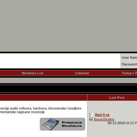
User Nam
Password
Members List
Calendar
Today's 
Last Post
nzije audio softvera, hardvera, intrumenata i studijske
komentarisite napisane recenzije
Bavi li se
by
BasariStudios
09-12-2019
04:52 