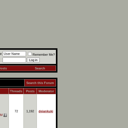
e
Remember Me?
Posts
Search
Search this Forum
Threads
Posts
Moderator
72
1,192
dejankuki
PM