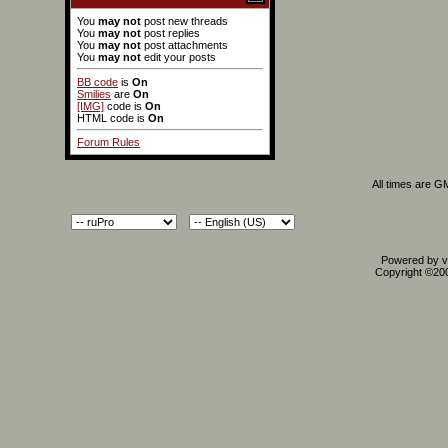
You
may not
post new threads
You
may not
post replies
You
may not
post attachments
You
may not
edit your posts
BB code
is
On
Smilies
are
On
[IMG]
code is
On
HTML code is
On
Forum Rules
All times are G
Powered by vB
Copyright ©2000