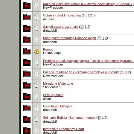
Kako da vidim sve kanale u Audiomix down dialogu (Cubase 7)
NewProducer
Cubase i direkt monitoring
(
1
2
3
)
mr_eko
Savjeti vezano za snare
(
1
2
)
dreadskill
Bass guitar recording Pomoc/Savjeti
(
1
2
)
dreadskill
Pomoć
Dusan Vlajic
Problem sa ucitavanjem plugina...i malo o elektricnim gitarama..
NewProducer
Pucanje "Cubase 5" i ucitavanje semplova u Kontakt
(
1
2
)
NewProducer
Melodyne i Auto tune
StevicaNish
SOS uputstva
alfom
Gate trigan Midi-jem
dreadskill
Snimanje Bubnja - komentar metode
(
1
2
)
dreadskill
Interactive Frequency Chart
dreadskill