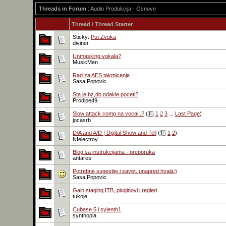
Threads in Forum
: Audio Produkcija - Osnove
Thread
/
Thread Starter
Sticky:
Put Zvuka
diviner
Unmasking vokala?
MusicMen
Rad za AES takmicenje
Sasa Popovic
Sta je hz,db,odakle poceti?
Prodipe49
Slow attack comp na vocal..?
(
1
2
3
...
Last Page
)
jocasrb
D/A and A/D | Digital Show and Tell
(
1
2
)
NIelectroy
Blog sa instrukcijama - preporuka
antares
Potrebne sugestije i savet, unapred hvala:)
Sasa Popovic
Gain staging ITB, pluginovi i regleri
tukoje
Cubase 5 i sylenth1
synthopia