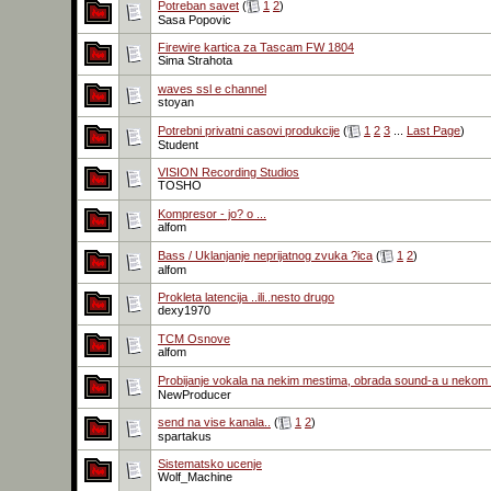
Potreban savet
(
1
2
)
Sasa Popovic
Firewire kartica za Tascam FW 1804
Sima Strahota
waves ssl e channel
stoyan
Potrebni privatni casovi produkcije
(
1
2
3
...
Last Page
)
Student
VISION Recording Studios
TOSHO
Kompresor - jo? o ...
alfom
Bass / Uklanjanje neprijatnog zvuka ?ica
(
1
2
)
alfom
Prokleta latencija ..ili..nesto drugo
dexy1970
TCM Osnove
alfom
Probijanje vokala na nekim mestima, obrada sound-a u nekom
NewProducer
send na vise kanala..
(
1
2
)
spartakus
Sistematsko ucenje
Wolf_Machine