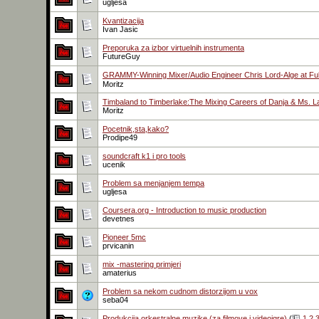
ugljesa
Kvantizacija
Ivan Jasic
Preporuka za izbor virtuelnih instrumenta
FutureGuy
GRAMMY-Winning Mixer/Audio Engineer Chris Lord-Alge at Full
Moritz
Timbaland to Timberlake:The Mixing Careers of Danja & Ms. L
Moritz
Pocetnik,sta,kako?
Prodipe49
soundcraft k1 i pro tools
ucenik
Problem sa menjanjem tempa
ugljesa
Coursera.org - Introduction to music production
devetnes
Pioneer 5mc
prvicanin
mix -mastering primjeri
amaterius
Problem sa nekom cudnom distorzijom u vox
seba04
Produkcija orkestralne muzike (za filmove i videoigre)
(
1
2