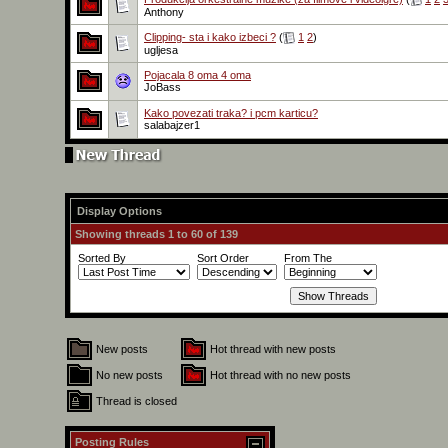
Anthony
Clipping- sta i kako izbeci ?
(
1
2
)
ugljesa
Pojacala 8 oma 4 oma
JoBass
Kako povezati traka? i pcm karticu?
salabajzer1
Display Options
Showing threads 1 to 60 of 139
Sorted By
Sort Order
From The
New posts
Hot thread with new posts
No new posts
Hot thread with no new posts
Thread is closed
Posting Rules