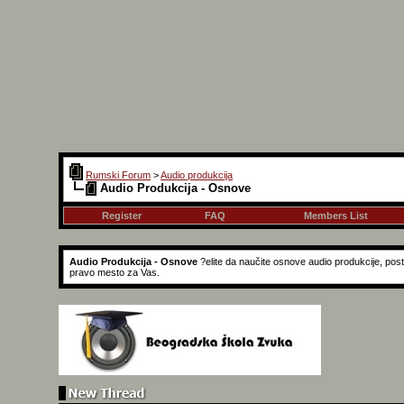
Rumski Forum
>
Audio produkcija
Audio Produkcija - Osnove
Register
FAQ
Members List
Audio Produkcija - Osnove
?elite da naučite osnove audio produkcije, pos
pravo mesto za Vas.