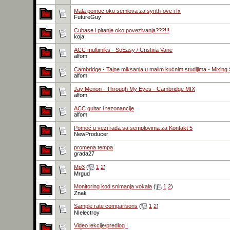
Mala pomoc oko semlova za synth-ove i fx
FutureGuy
Cubase i pitanje oko povezivanja???!!!
koja
ACC multimiks - SoEasy / Cristina Vane
alfom
Cambridge - Tajne miksanja u malim kućnim studijima - Mixing
alfom
Jay Menon - Through My Eyes - Cambridge MIX
alfom
ACC guitar i rezonancije
alfom
Pomoć u vezi rada sa semplovima za Kontakt 5
NewProducer
promena tempa
grada27
Mp3
(
1
2
)
Mrgud
Monitoring kod snimanja vokala
(
1
2
)
Znak
Sample rate comparisons
(
1
2
)
NIelectroy
Video lekcije/predlog !