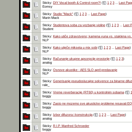
Sticky:
DIY Vocal booth & Control room?!
(
1
2
3
...
Last Pag
Eomsy
Sticky:
Studio "Mack"
(
1
2
3
...
Last Page
)
Marin Mack
Sticky:
Studentova soba za vezbanje violine
(
1
2
3
...
Last 
Student
Sticky:
Kako utiče zdravstveno; kamena vuna vs. staklena vs
NLP
Sticky:
Kako utječe mikseta u mix sobi
(
1
2
3
...
Last Page
)
NLP
Sticky:
Računanje ukupne apsorpcije prostorije
(
1
2
3
)
analog
Sticky:
Osnove akustike - AES SLO april predavanje
NLP
Sticky:
Generisanje pseudoslucajne sekvence za binarne difu
rale_
Sticky:
Vreme reverberacije (RT60) u kontrolnim sobama
(
boggy
Sticky:
Zasto ne mozemo sve akusticke probleme resavati E
boggy
Sticky:
Izbor difuzora i konstrukcija
(
1
2
3
...
Last Page
)
analog
Sticky:
R.I.P. Manfred Schroeder
boggy