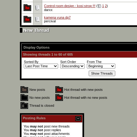
Control room design - kosi strop !!!
(
1
2
)
darxx
kamena vuna dp7
percival
Display Options
Showing threads 1 to 60 of 605
Sorted By
Sort Order
From The
New posts
Hot thread with new posts
No new posts
Hot thread with no new posts
Thread is closed
Posting Rules
You
may not
post new threads
You
may not
post replies
You
may not
post attachments