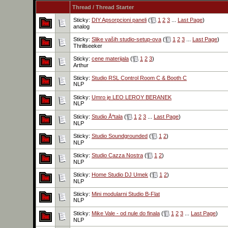
Thread
/
Thread Starter
Sticky:
DIY Apsorpcioni paneli
(
1
2
3
...
Last Page
)
analog
Sticky:
Slike vaših studio-setup-ova
(
1
2
3
...
Last Page
)
Thrillseeker
Sticky:
cene materijala
(
1
2
3
)
Arthur
Sticky:
Studio RSL Control Room C & Booth C
NLP
Sticky:
Umro je LEO LEROY BERANEK
NLP
Sticky:
Studio Å*tala
(
1
2
3
...
Last Page
)
NLP
Sticky:
Studio Soundgrounded
(
1
2
)
NLP
Sticky:
Studio Cazza Nostra
(
1
2
)
NLP
Sticky:
Home Studio DJ Umek
(
1
2
)
NLP
Sticky:
Mini modularni Studio B-Flat
NLP
Sticky:
Mike Vale - od nule do finala
(
1
2
3
...
Last Page
)
NLP