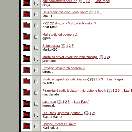
gde naci akustichara ??
(
1
2
3
...
Last Page
)
pinga
Da li praviti "studio" u ovoj sobi?
(
1
2
3
)
Max D.
PRD 2D difuzor - MS Excel Random?
Zhar Khan
Mali studio od početka ;)
ggulin
Sobna vrata
(
1
2
3
)
MarkoX50
Molim za savet u vezi zvucne izolacije.
(
1
2
)
jaronemo
Pravljne Stolova za operemu?
stronca
Studio u izgradnji(studio Garaza)
(
1
2
3
...
Last Page
)
nik1883
Piramidalni audio izolator - microphone booth
(
1
2
3
...
Last
macola.labs
bass trap
(
1
2
3
...
Last Page
)
korenjak
DIY Rack, oprema, pomoc...
(
1
2
)
BlasterMaster
Drugari, molim za savet
Klarinetista