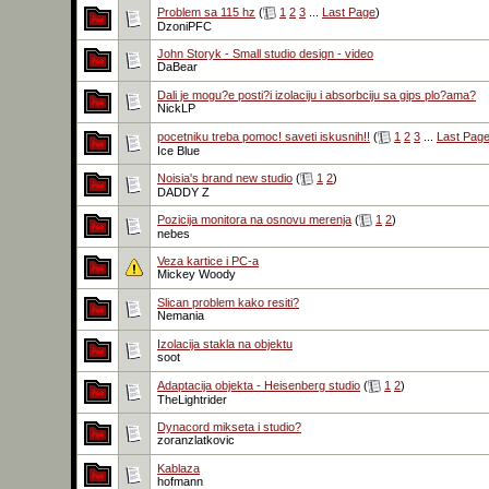
Problem sa 115 hz
(
1
2
3
...
Last Page
)
DzoniPFC
John Storyk - Small studio design - video
DaBear
Dali je mogu?e posti?i izolaciju i absorbciju sa gips plo?ama?
NickLP
pocetniku treba pomoc! saveti iskusnih!!
(
1
2
3
...
Last Pag
Ice Blue
Noisia's brand new studio
(
1
2
)
DADDY Z
Pozicija monitora na osnovu merenja
(
1
2
)
nebes
Veza kartice i PC-a
Mickey Woody
Slican problem kako resiti?
Nemania
Izolacija stakla na objektu
soot
Adaptacija objekta - Heisenberg studio
(
1
2
)
TheLightrider
Dynacord mikseta i studio?
zoranzlatkovic
Kablaza
hofmann