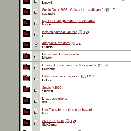
Dino74
Studio Desk 2016 - Cubaudio - uradi sam ;)
(
1
2
)
cubaudio
MyRoom Design Mark II prezentacija
boggy
ideja za plafonski difuzor
(
1
2
)
OFF
Adaptacija prostora
(
1
2
)
DuciNS
Pomoc oko kucnog studia
Mihailo
Gustina kamene vune za 10cm panele
(
1
2
)
Proximus
Malo pravili bass trapove...
(
1
2
3
)
DaBear
Studio M2932
Student
Izrada absorbera
dds
Low Freq absorberi na napuhavanje
bubu
Akusticni paneli
(
1
2
)
SickZemun