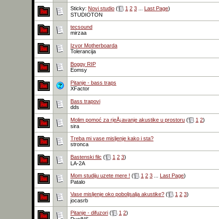
Sticky:
Novi studio
(
1
2
3
...
Last Page
)
STUDIOTON
tecsound
mirzaa
Izvor Motherboarda
Tolerancija
Boggy RIP
Eomsy
Pitanje - bass traps
XFactor
Bass trapovi
dds
Molim pomoć za rjeÅ¡avanje akustike u prostoru
(
1
2
)
sira
Treba mi vase misljenje kako i sta?
stronca
Bastenski filc
(
1
2
3
)
LA-2A
Mom studiju uzete mere !
(
1
2
3
...
Last Page
)
Patalo
Vase misljenje oko poboljsalja akustike?
(
1
2
3
)
jocasrb
Pitanje - difuzori
(
1
2
)