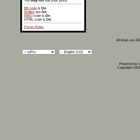
You
may not
edit your posts
BB code
is
On
Smilies
are
On
[IMG]
code is
On
HTML code is
On
Forum Rules
All times are G
Powered by vB
Copyright ©2000