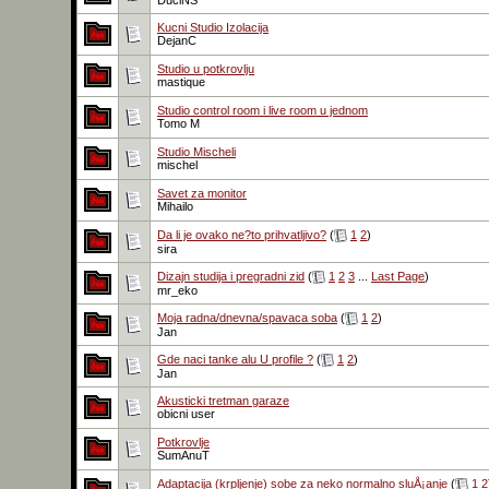
DuciNS
Kucni Studio Izolacija
DejanC
Studio u potkrovlju
mastique
Studio control room i live room u jednom
Tomo M
Studio Mischeli
mischel
Savet za monitor
Mihailo
Da li je ovako ne?to prihvatljivo?
(
1
2
)
sira
Dizajn studija i pregradni zid
(
1
2
3
...
Last Page
)
mr_eko
Moja radna/dnevna/spavaca soba
(
1
2
)
Jan
Gde naci tanke alu U profile ?
(
1
2
)
Jan
Akusticki tretman garaze
obicni user
Potkrovlje
SumAnuT
Adaptacija (krpljenje) sobe za neko normalno sluÅ¡anje
(
1
2